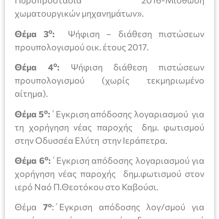
Πυροπροστασία 2016-Μίσθωση
χωματουργικών μηχανημάτων».
ο
Θέμα 3
:
Ψήφιση – διάθεση πιστώσεων
προυπολογισμού οικ. έτους 2017.
ο
Θέμα 4
:
Ψήφιση διάθεση πιστώσεων
προυπολογισμού (χωρίς τεκμηριωμένο
αίτημα).
ο
Θέμα 5
:
΄Εγκριση απόδοσης λογαριασμού για
τη χορήγηση νέας παροχής δημ. φωτισμού
στην Οδυσσέα Ελύτη στην Ιεράπετρα.
ο
Θέμα 6
:
΄Εγκριση απόδοσης λογαριασμού για
χορήγηση νέας παροχής δημ.φωτισμού στον
ιερό Ναό Π.Θεοτόκου στο Καβούσι.
ο
Θέμα
7
:΄Εγκριση απόδοσης λογ/σμού για