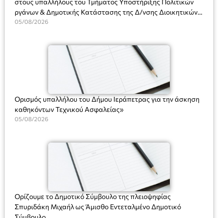
στους υπαλλήλους του Τμήματος Υποστήριξης Πολιτικών
ργάνων & Δημοτικής Κατάστασης της Δ/νσης Διοικητικών
Υπηρεσιών για αποφάσεις, πιστοποιητικά, πράξεις και
05/08/2026
χρήση του Πληροφοριακού Συστήματος “Μητρώο Πολιτών”
(Ν. 5314/2026).»
Ορισμός υπαλλήλου του Δήμου Ιεράπετρας για την άσκηση
καθηκόντων Τεχνικού Ασφαλείας»
05/08/2026
Ορίζουμε το Δημοτικό Σύμβουλο της πλειοψηφίας
Σπυριδάκη Μιχαήλ ως Άμισθο Εντεταλμένο Δημοτικό
Σύμβουλο