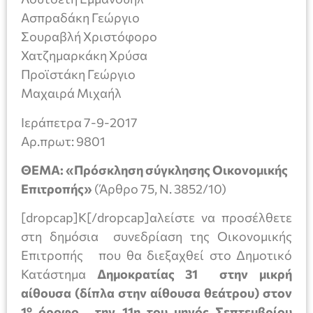
Ασπραδάκη Γεώργιο
Σουραβλή Χριστόφορο
Χατζημαρκάκη Χρύσα
Προϊστάκη Γεώργιο
Μαχαιρά Μιχαήλ
Ιεράπετρα 7-9-2017
Aρ.πρωτ: 9801
ΘΕΜΑ: «Πρόσκληση σύγκλησης Οικονομικής
Επιτροπής»
(Άρθρο 75, Ν. 3852/10)
[dropcap]Κ[/dropcap]αλείστε να προσέλθετε
στη δημόσια συνεδρίαση της Οικονομικής
Επιτροπής που θα διεξαχθεί στο Δημοτικό
Κατάστημα
Δημοκρατίας 31 στην μικρή
αίθουσα (δίπλα στην αίθουσα θεάτρου) στον
ο
1
όροφο , την 11
η του μηνός Σεπτεμβρίου