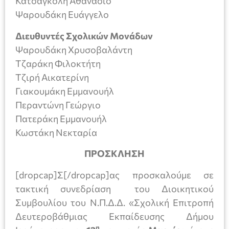
Κατσαγκόλη Αθανάσιο
Ψαρουδάκη Ευάγγελο
Διευθυντές Σχολικών Μονάδων
Ψαρουδάκη Χρυσοβαλάντη
Τζαράκη Φιλοκτήτη
Τζιρή Αικατερίνη
Γιακουμάκη Εμμανουήλ
Περαντώνη Γεώργιο
Πατεράκη Εμμανουήλ
Κωστάκη Νεκταρία
ΠΡΟΣΚΛΗΣΗ
[dropcap]Σ[/dropcap]ας προσκαλούμε σε
τακτική συνεδρίαση του Διοικητικού
Συμβουλίου του Ν.Π.Δ.Δ. «Σχολική Επιτροπή
Δευτεροβάθμιας Εκπαίδευσης Δήμου
η