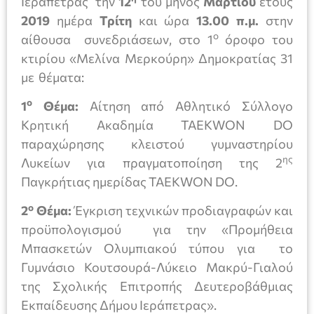
Ιεράπετρας την
12
του μηνός
Μαρτίου
έτους
2019
ημέρα
Τρίτη
και ώρα
13.00 π.μ.
στην
ο
αίθουσα συνεδριάσεων, στο 1
όροφο του
κτιρίου «Μελίνα Μερκούρη» Δημοκρατίας 31
με θέματα:
ο
1
Θέμα:
Αίτηση από Αθλητικό Σύλλογο
Κρητική Ακαδημία TAEKWON DO
παραχώρησης κλειστού γυμναστηρίου
ης
Λυκείων για πραγματοποίηση της 2
Παγκρήτιας ημερίδας TAEKWON DO.
ο
2
Θέμα:
Έγκριση τεχνικών προδιαγραφών και
προϋπολογισμού για την «Προμήθεια
Μπασκετών Ολυμπιακού τύπου για το
Γυμνάσιο Κουτσουρά-Λύκειο Μακρύ-Γιαλού
της Σχολικής Επιτροπής Δευτεροβάθμιας
Εκπαίδευσης Δήμου Ιεράπετρας».