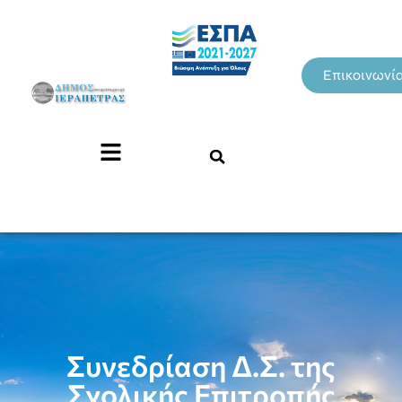
Επικοινωνί
Συνεδρίαση Δ.Σ. της
Σχολικής Επιτροπής