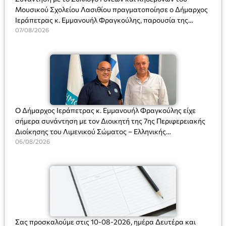
Μουσικού Σχολείου Λασιθίου πραγματοποίησε ο Δήμαρχος
Ιεράπετρας κ. Εμμανουήλ Φραγκούλης, παρουσία της
Διευθύντριας του σχολείου κας Μαριάννας Χαΐτα.
07/08/2026
Ο Δήμαρχος Ιεράπετρας κ. Εμμανουήλ Φραγκούλης είχε
σήμερα συνάντηση με τον Διοικητή της 7ης Περιφερειακής
Διοίκησης του Λιμενικού Σώματος – Ελληνικής
Ακτοφυλακής (Λ.Σ.-ΕΛ.ΑΚΤ.), Αρχιπλοίαρχο Λ.Σ. κ. Ιωάννη
06/08/2026
Ορφανό
Σας προσκαλούμε στις 10-08-2026, ημέρα Δευτέρα και