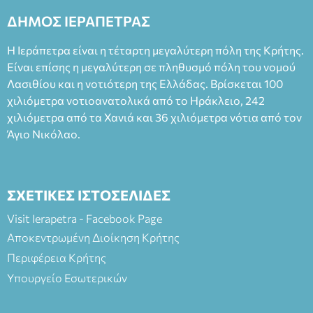
2023, για την ερμηνεία του στον διπλό ρόλο του Μαρτίν/
ΔΗΜΟΣ ΙΕΡΑΠΕΤΡΑΣ
Φεδερίκο. Σκηνοθεσία: Βαγγέλης Θεοδωρόπουλος Είσοδος: :
Ταμείο 22€- Προπώληση 20€( Άνεργοι, Φοιτητές, ΑΜΕΑ,
Η Ιεράπετρα είναι η τέταρτη μεγαλύτερη πόλη της Κρήτης.
άνω των 65 Προπώληση: Βιβλιοπωλείο Πάπυρος (Πλατεία
Είναι επίσης η μεγαλύτερη σε πληθυσμό πόλη του νομού
Πλαστήρα), E&G Mini market (Δημοκρατίας 39 Ιεράπετρα)
Λασιθίου και η νοτιότερη της Ελλάδας. Βρίσκεται 100
και στο more.com Χώρος: 3ο Γυμνάσιο Ιεράπετρας
(Είσοδος ΕΠΑ.Λ.) Έναρξη 21:15 Οργάνωση: ΚΝΩΣΟΣ
χιλιόμετρα νοτιοανατολικά από το Ηράκλειο, 242
ΘΕΑΤΡΙΚΕΣ ΠΑΡΑΓΩΓΕΣ ΕΕ
χιλιόμετρα από τα Χανιά και 36 χιλιόμετρα νότια από τον
Άγιο Νικόλαο.
ΣΧΕΤΙΚΕΣ ΙΣΤΟΣΕΛΙΔΕΣ
Visit Ierapetra - Facebook Page
Αποκεντρωμένη Διοίκηση Κρήτης
Περιφέρεια Κρήτης
Υπουργείο Εσωτερικών