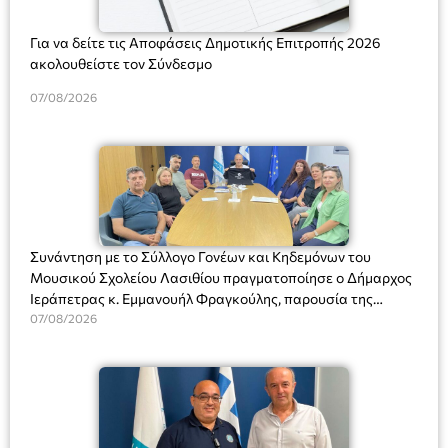
Για να δείτε τις Αποφάσεις Δημοτικής Επιτροπής 2026
ακολουθείστε τον Σύνδεσμο
07/08/2026
Συνάντηση με το Σύλλογο Γονέων και Κηδεμόνων του
Μουσικού Σχολείου Λασιθίου πραγματοποίησε ο Δήμαρχος
Ιεράπετρας κ. Εμμανουήλ Φραγκούλης, παρουσία της
Διευθύντριας του σχολείου κας Μαριάννας Χαΐτα.
07/08/2026