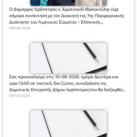
Ο Δήμαρχος Ιεράπετρας κ. Εμμανουήλ Φραγκούλης είχε
σήμερα συνάντηση με τον Διοικητή της 7ης Περιφερειακής
Διοίκησης του Λιμενικού Σώματος – Ελληνικής
Ακτοφυλακής (Λ.Σ.-ΕΛ.ΑΚΤ.), Αρχιπλοίαρχο Λ.Σ. κ. Ιωάννη
06/08/2026
Ορφανό
Σας προσκαλούμε στις 10-08-2026, ημέρα Δευτέρα και
ώρα 13:00 σε τακτική, δια ζώσης, συνεδρίαση της
Δημοτικής Επιτροπής Δήμου Ιεράπετραςπου θα διεξαχθεί
στο Δημοτικό Κατάστημα, Δημοκρατίας 31 στην αίθουσα
06/08/2026
«ΙΩΑΝΝΗΣ ΧΡΙΣΤΑΚΗΣ» στον 1ο όροφο, για τη συζήτηση
και λήψη αποφάσεων στα παρακάτω θέματα: