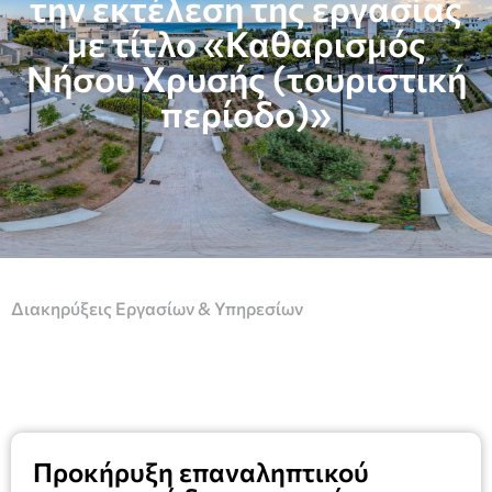
την εκτέλεση της εργασίας
με τίτλο «Καθαρισμός
Νήσου Χρυσής (τουριστική
περίοδο)»
Διακηρύξεις Εργασίων & Υπηρεσίων
Προκήρυξη επαναληπτικού