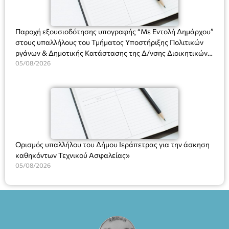
ΘΕΑΤΡΙΚΕΣ ΠΑΡΑΓΩΓΕΣ ΕΕ
Παροχή εξουσιοδότησης υπογραφής “Με Εντολή Δημάρχου”
στους υπαλλήλους του Τμήματος Υποστήριξης Πολιτικών
ργάνων & Δημοτικής Κατάστασης της Δ/νσης Διοικητικών
Υπηρεσιών για αποφάσεις, πιστοποιητικά, πράξεις και
05/08/2026
χρήση του Πληροφοριακού Συστήματος “Μητρώο Πολιτών”
(Ν. 5314/2026).»
Ορισμός υπαλλήλου του Δήμου Ιεράπετρας για την άσκηση
καθηκόντων Τεχνικού Ασφαλείας»
05/08/2026