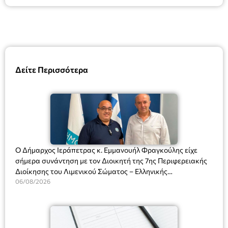
Δείτε Περισσότερα
Ο Δήμαρχος Ιεράπετρας κ. Εμμανουήλ Φραγκούλης είχε
σήμερα συνάντηση με τον Διοικητή της 7ης Περιφερειακής
Διοίκησης του Λιμενικού Σώματος – Ελληνικής
Ακτοφυλακής (Λ.Σ.-ΕΛ.ΑΚΤ.), Αρχιπλοίαρχο Λ.Σ. κ. Ιωάννη
06/08/2026
Ορφανό