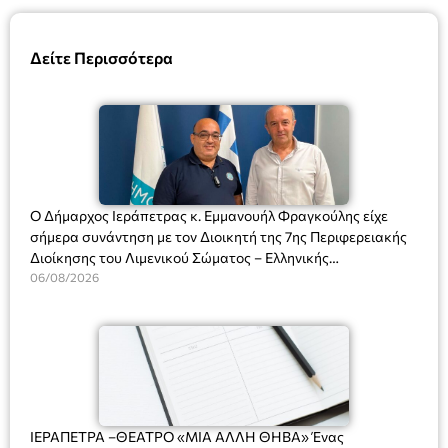
Δείτε Περισσότερα
Ο Δήμαρχος Ιεράπετρας κ. Εμμανουήλ Φραγκούλης είχε
σήμερα συνάντηση με τον Διοικητή της 7ης Περιφερειακής
Διοίκησης του Λιμενικού Σώματος – Ελληνικής
Ακτοφυλακής (Λ.Σ.-ΕΛ.ΑΚΤ.), Αρχιπλοίαρχο Λ.Σ. κ. Ιωάννη
06/08/2026
Ορφανό
ΙΕΡΑΠΕΤΡΑ –ΘΕΑΤΡΟ «ΜΙΑ ΑΛΛΗ ΘΗΒΑ» Ένας