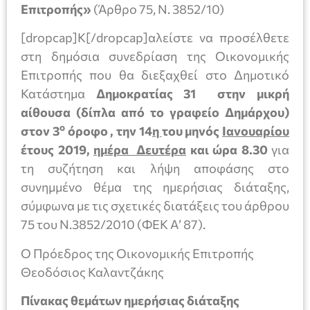
Επιτροπής»
(Άρθρο 75, Ν. 3852/10)
[dropcap]Κ[/dropcap]αλείστε να προσέλθετε
στη δημόσια συνεδρίαση της Οικονομικής
Επιτροπής που θα διεξαχθεί στο Δημοτικό
Κατάστημα
Δημοκρατίας 31 στην μικρή
αίθουσα (δίπλα από το γραφείο Δημάρχου)
ο
στον 3
όροφο , την 14
η
του μηνός
Ιανουαρίου
έτους 2019,
ημέρα Δευτέρα
και ώρα 8.30
για
τη συζήτηση και λήψη αποφάσης στο
συνημμένο θέμα της ημερήσιας διάταξης,
σύμφωνα με τις σχετικές διατάξεις του άρθρου
75 του Ν.3852/2010 (ΦΕΚ Α’ 87).
Ο Πρόεδρος της Οικονομικής Επιτροπής
Θεοδόσιος Καλαντζάκης
Πίνακας θεμάτων ημερήσιας διάταξης