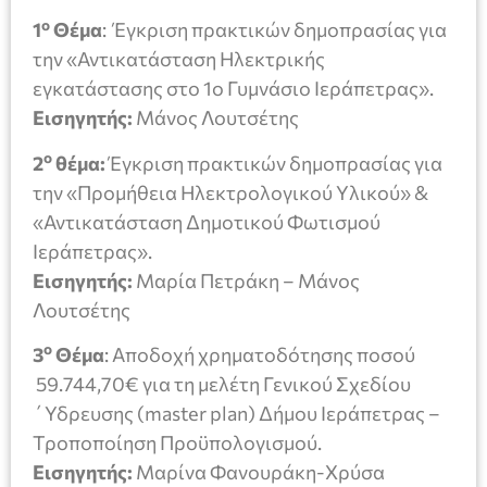
ο
1
Θέμα
:
Έγκριση πρακτικών δημοπρασίας για
την «Αντικατάσταση Ηλεκτρικής
εγκατάστασης στο 1ο Γυμνάσιο Ιεράπετρας».
Εισηγητής:
Μάνος Λουτσέτης
ο
2
θέμα:
Έγκριση πρακτικών δημοπρασίας για
την «Προμήθεια Ηλεκτρολογικού Υλικού» &
«Αντικατάσταση Δημοτικού Φωτισμού
Ιεράπετρας».
Εισηγητής:
Μαρία Πετράκη – Μάνος
Λουτσέτης
ο
3
Θέμα
: Αποδοχή χρηματοδότησης ποσού
59.744,70€ για τη μελέτη Γενικού Σχεδίου
΄Υδρευσης (master plan) Δήμου Ιεράπετρας –
Τροποποίηση Προϋπολογισμού.
Εισηγητής:
Μαρίνα Φανουράκη-Χρύσα