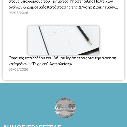
στους υπαλλήλους του Τμήματος Υποστήριξης Πολιτικών
ργάνων & Δημοτικής Κατάστασης της Δ/νσης Διοικητικών
Υπηρεσιών για αποφάσεις, πιστοποιητικά, πράξεις και
05/08/2026
χρήση του Πληροφοριακού Συστήματος “Μητρώο Πολιτών”
(Ν. 5314/2026).»
Ορισμός υπαλλήλου του Δήμου Ιεράπετρας για την άσκηση
καθηκόντων Τεχνικού Ασφαλείας»
05/08/2026