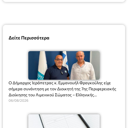
Δείτε Περισσότερα
Ο Δήμαρχος Ιεράπετρας κ. Εμμανουήλ Φραγκούλης είχε
σήμερα συνάντηση με τον Διοικητή της 7ης Περιφερειακής
Διοίκησης του Λιμενικού Σώματος – Ελληνικής
Ακτοφυλακής (Λ.Σ.-ΕΛ.ΑΚΤ.), Αρχιπλοίαρχο Λ.Σ. κ. Ιωάννη
06/08/2026
Ορφανό