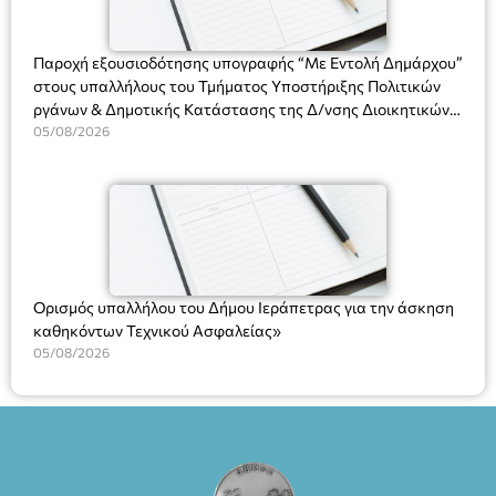
ΘΕΑΤΡΙΚΕΣ ΠΑΡΑΓΩΓΕΣ ΕΕ
Παροχή εξουσιοδότησης υπογραφής “Με Εντολή Δημάρχου”
στους υπαλλήλους του Τμήματος Υποστήριξης Πολιτικών
ργάνων & Δημοτικής Κατάστασης της Δ/νσης Διοικητικών
Υπηρεσιών για αποφάσεις, πιστοποιητικά, πράξεις και
05/08/2026
χρήση του Πληροφοριακού Συστήματος “Μητρώο Πολιτών”
(Ν. 5314/2026).»
Ορισμός υπαλλήλου του Δήμου Ιεράπετρας για την άσκηση
καθηκόντων Τεχνικού Ασφαλείας»
05/08/2026