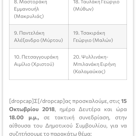
8. Μαστοράκη
18. Ταυλάκη Γεώργιο
Εμμανουήλ
(Μύθων)
(Μακρυλιάς)
9. Παντελάκη
19. Τσακιράκη
Αλέξανδρο (Μύρτου)
Γεώργιο (Μαλών)
10. Πετσαγγουράκη
20. Ψυλλινάκη-
Αιμίλιο (Χριστού)
Μπιλανάκη Ειρήνη
(Καλαμαύκας)
[dropcap]Σ[/dropcap]ας προσκαλούμε, στις
15
Οκτωβρίου
2018
, ημέρα Δευτέρα και ώρα
18.00 μ.μ.,
σε τακτική συνεδρίαση, στην
αίθουσα του Δημοτικού Συμβουλίου, για να
συζητήσουμε το παρακάτω θέμα: