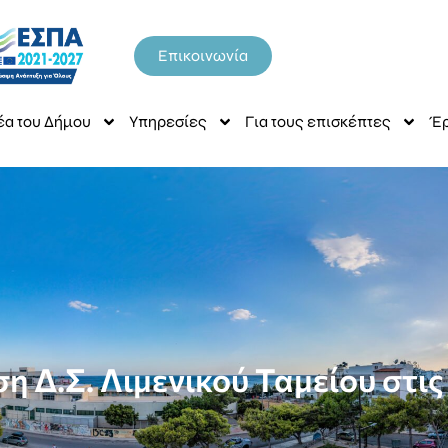
Επικοινωνία
έα του Δήμου
Υπηρεσίες
Για τους επισκέπτες
Έρ
η Δ.Σ. Λιμενικού Ταμείου στις 