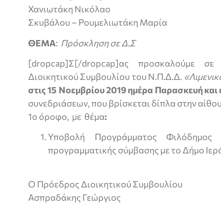
Χανιωτάκη Νικόλαο
Σκυβάλου – Ρουμελιωτάκη Μαρία
ΘΕΜΑ
:
Πρόσκληση σε Δ.Σ
[dropcap]Σ[/dropcap]ας προσκαλούμε σε
Διοικητικού Συμβουλίου του Ν.Π.Δ.Δ.
«Λιμενικ
στις 15 Νοεμβρίου 2019 ημέρα Παρασκευή και
συνεδριάσεων, που βρίσκεται δίπλα στην αίθο
1ο όροφο, με θέμα
:
Υποβολή Προγράμματος Φιλόδημος 
προγραμματικής σύμβασης με το Δήμο Ιερ
Ο Πρόεδρος Διοικητικού Συμβουλίου
Ασπραδάκης Γεώργιος