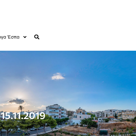
γα Έσπα
15.11.2019