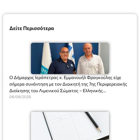
Δείτε Περισσότερα
Ο Δήμαρχος Ιεράπετρας κ. Εμμανουήλ Φραγκούλης είχε
σήμερα συνάντηση με τον Διοικητή της 7ης Περιφερειακής
Διοίκησης του Λιμενικού Σώματος – Ελληνικής
Ακτοφυλακής (Λ.Σ.-ΕΛ.ΑΚΤ.), Αρχιπλοίαρχο Λ.Σ. κ. Ιωάννη
06/08/2026
Ορφανό