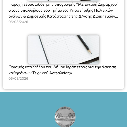
Παροχή εξουσιοδότησης υπογραφής “Με Εντολή Δημάρχου”
στους υπαλλήλους του Τμήματος Υποστήριξης Πολιτικών
ργάνων & Δημοτικής Κατάστασης της Δ/νσης Διοικητικών
Υπηρεσιών για αποφάσεις, πιστοποιητικά, πράξεις και
05/08/2026
χρήση του Πληροφοριακού Συστήματος “Μητρώο Πολιτών”
(Ν. 5314/2026).»
Ορισμός υπαλλήλου του Δήμου Ιεράπετρας για την άσκηση
καθηκόντων Τεχνικού Ασφαλείας»
05/08/2026