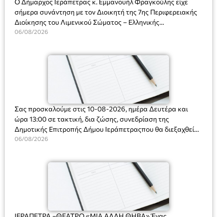
Ο Δήμαρχος Ιεράπετρας κ. Εμμανουήλ Φραγκούλης είχε
σήμερα συνάντηση με τον Διοικητή της 7ης Περιφερειακής
Διοίκησης του Λιμενικού Σώματος – Ελληνικής
Ακτοφυλακής (Λ.Σ.-ΕΛ.ΑΚΤ.), Αρχιπλοίαρχο Λ.Σ. κ. Ιωάννη
06/08/2026
Ορφανό
Σας προσκαλούμε στις 10-08-2026, ημέρα Δευτέρα και
ώρα 13:00 σε τακτική, δια ζώσης, συνεδρίαση της
Δημοτικής Επιτροπής Δήμου Ιεράπετραςπου θα διεξαχθεί
στο Δημοτικό Κατάστημα, Δημοκρατίας 31 στην αίθουσα
06/08/2026
«ΙΩΑΝΝΗΣ ΧΡΙΣΤΑΚΗΣ» στον 1ο όροφο, για τη συζήτηση
και λήψη αποφάσεων στα παρακάτω θέματα:
ΙΕΡΑΠΕΤΡΑ –ΘΕΑΤΡΟ «ΜΙΑ ΑΛΛΗ ΘΗΒΑ» Ένας