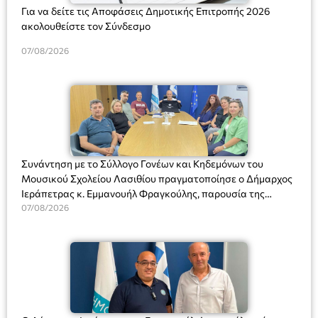
Για να δείτε τις Αποφάσεις Δημοτικής Επιτροπής 2026
ακολουθείστε τον Σύνδεσμο
07/08/2026
Συνάντηση με το Σύλλογο Γονέων και Κηδεμόνων του
Μουσικού Σχολείου Λασιθίου πραγματοποίησε ο Δήμαρχος
Ιεράπετρας κ. Εμμανουήλ Φραγκούλης, παρουσία της
Διευθύντριας του σχολείου κας Μαριάννας Χαΐτα.
07/08/2026