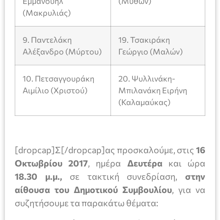
Εμμανουήλ
(Μύθων)
(Μακρυλιάς)
9. Παντελάκη
19. Τσακιράκη
Αλέξανδρο (Μύρτου)
Γεώργιο (Μαλών)
10. Πετσαγγουράκη
20. Ψυλλινάκη-
Αιμίλιο (Χριστού)
Μπιλανάκη Ειρήνη
(Καλαμαύκας)
[dropcap]Σ[/dropcap]ας προσκαλούμε, στις
16
Οκτωβρίου 2017
, ημέρα
Δευτέρα
και ώρα
18.30 μ.μ.,
σε τακτική συνεδρίαση,
στην
αίθουσα του Δημοτικού Συμβουλίου
, για να
συζητήσουμε τα παρακάτω θέματα: