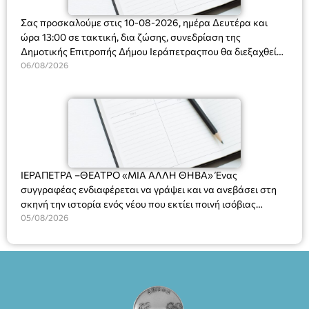
Σας προσκαλούμε στις 10-08-2026, ημέρα Δευτέρα και
ώρα 13:00 σε τακτική, δια ζώσης, συνεδρίαση της
Δημοτικής Επιτροπής Δήμου Ιεράπετραςπου θα διεξαχθεί
στο Δημοτικό Κατάστημα, Δημοκρατίας 31 στην αίθουσα
06/08/2026
«ΙΩΑΝΝΗΣ ΧΡΙΣΤΑΚΗΣ» στον 1ο όροφο, για τη συζήτηση
και λήψη αποφάσεων στα παρακάτω θέματα:
ΙΕΡΑΠΕΤΡΑ –ΘΕΑΤΡΟ «ΜΙΑ ΑΛΛΗ ΘΗΒΑ» Ένας
συγγραφέας ενδιαφέρεται να γράψει και να ανεβάσει στη
σκηνή την ιστορία ενός νέου που εκτίει ποινή ισόβιας
κάθειρξης για πατροκτονία. Ένα πολυβραβευμένο έργο για
05/08/2026
τις σχέσεις πατέρα-γιου, την ανδρική ταυτότητα, την ψυχική
ασθένεια, τον ερωτισμό. Ένα έργο αινιγματικό, συγκινητικό,
όσο και διασκεδαστικό. Ο διακεκριμένος σκηνοθέτης
Βαγγέλης Θεοδωρόπουλος ανέδειξε το πολυεπίπεδο αυτό
έργο, ενώ η παράσταση έχει καθιερωθεί ως σημαντικό
θεατρικό γεγονός χάρη στις εξαιρετικές ερμηνείες του