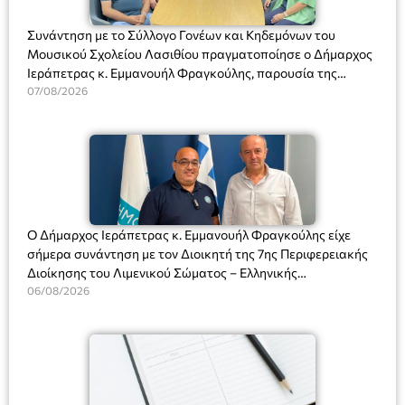
Συνάντηση με το Σύλλογο Γονέων και Κηδεμόνων του
Μουσικού Σχολείου Λασιθίου πραγματοποίησε ο Δήμαρχος
Ιεράπετρας κ. Εμμανουήλ Φραγκούλης, παρουσία της
Διευθύντριας του σχολείου κας Μαριάννας Χαΐτα.
07/08/2026
Ο Δήμαρχος Ιεράπετρας κ. Εμμανουήλ Φραγκούλης είχε
σήμερα συνάντηση με τον Διοικητή της 7ης Περιφερειακής
Διοίκησης του Λιμενικού Σώματος – Ελληνικής
Ακτοφυλακής (Λ.Σ.-ΕΛ.ΑΚΤ.), Αρχιπλοίαρχο Λ.Σ. κ. Ιωάννη
06/08/2026
Ορφανό