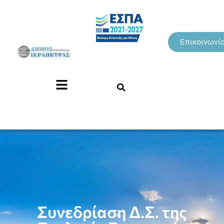
Επικοινωνί
Συνεδρίαση Δ.Σ. της