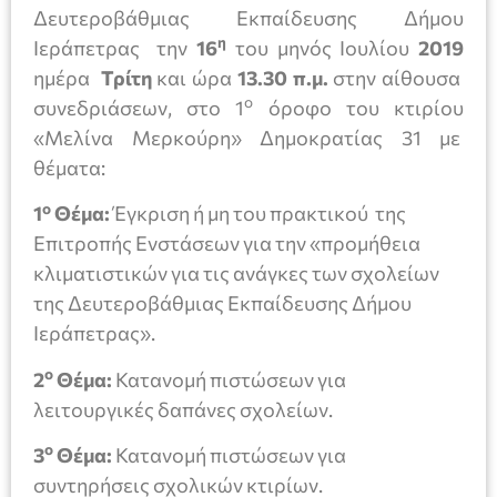
Δευτεροβάθμιας Εκπαίδευσης Δήμου
η
Ιεράπετρας την
16
του μηνός Ιουλίου
2019
ημέρα
Τρίτη
και ώρα
13.30 π.μ.
στην αίθουσα
ο
συνεδριάσεων, στο 1
όροφο του κτιρίου
«Μελίνα Μερκούρη» Δημοκρατίας 31 με
θέματα:
ο
1
Θέμα:
Έγκριση ή μη του πρακτικού της
Επιτροπής Ενστάσεων για την «προμήθεια
κλιματιστικών για τις ανάγκες των σχολείων
της Δευτεροβάθμιας Εκπαίδευσης Δήμου
Ιεράπετρας».
ο
2
Θέμα:
Κατανομή πιστώσεων για
λειτουργικές δαπάνες σχολείων.
ο
3
Θέμα:
Κατανομή πιστώσεων για
συντηρήσεις σχολικών κτιρίων.