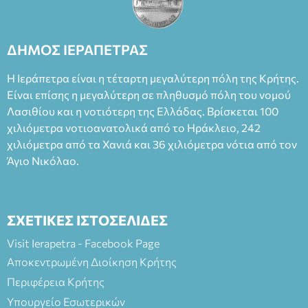
Θάνου Λέκκα στον ρόλο του Συγγραφέα και του Δημήτρη
Καπουράνη, νικητή του βραβείου Δημήτρης Χορν 2022-
2023, για την ερμηνεία του στον διπλό ρόλο του Μαρτίν/
ΔΗΜΟΣ ΙΕΡΑΠΕΤΡΑΣ
Φεδερίκο. Σκηνοθεσία: Βαγγέλης Θεοδωρόπουλος Είσοδος: :
Ταμείο 22€- Προπώληση 20€( Άνεργοι, Φοιτητές, ΑΜΕΑ,
Η Ιεράπετρα είναι η τέταρτη μεγαλύτερη πόλη της Κρήτης.
άνω των 65 Προπώληση: Βιβλιοπωλείο Πάπυρος (Πλατεία
Είναι επίσης η μεγαλύτερη σε πληθυσμό πόλη του νομού
Πλαστήρα), E&G Mini market (Δημοκρατίας 39 Ιεράπετρα)
Λασιθίου και η νοτιότερη της Ελλάδας. Βρίσκεται 100
και στο more.com Χώρος: 3ο Γυμνάσιο Ιεράπετρας
(Είσοδος ΕΠΑ.Λ.) Έναρξη 21:15 Οργάνωση: ΚΝΩΣΟΣ
χιλιόμετρα νοτιοανατολικά από το Ηράκλειο, 242
ΘΕΑΤΡΙΚΕΣ ΠΑΡΑΓΩΓΕΣ ΕΕ
χιλιόμετρα από τα Χανιά και 36 χιλιόμετρα νότια από τον
Άγιο Νικόλαο.
ΣΧΕΤΙΚΕΣ ΙΣΤΟΣΕΛΙΔΕΣ
Visit Ierapetra - Facebook Page
Αποκεντρωμένη Διοίκηση Κρήτης
Περιφέρεια Κρήτης
Υπουργείο Εσωτερικών