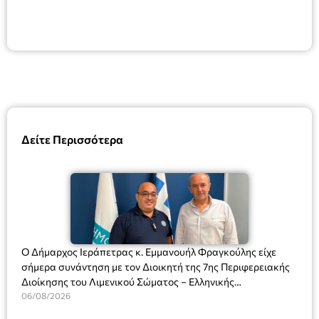
Δείτε Περισσότερα
Ο Δήμαρχος Ιεράπετρας κ. Εμμανουήλ Φραγκούλης είχε
σήμερα συνάντηση με τον Διοικητή της 7ης Περιφερειακής
Διοίκησης του Λιμενικού Σώματος – Ελληνικής
Ακτοφυλακής (Λ.Σ.-ΕΛ.ΑΚΤ.), Αρχιπλοίαρχο Λ.Σ. κ. Ιωάννη
06/08/2026
Ορφανό