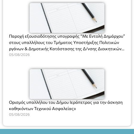
(Ν. 5314/2026).»
Πλαστήρα), E&G Mini market (Δημοκρατίας 39 Ιεράπετρα)
και στο more.com Χώρος: 3ο Γυμνάσιο Ιεράπετρας
(Είσοδος ΕΠΑ.Λ.) Έναρξη 21:15 Οργάνωση: ΚΝΩΣΟΣ
ΘΕΑΤΡΙΚΕΣ ΠΑΡΑΓΩΓΕΣ ΕΕ
Παροχή εξουσιοδότησης υπογραφής “Με Εντολή Δημάρχου”
στους υπαλλήλους του Τμήματος Υποστήριξης Πολιτικών
ργάνων & Δημοτικής Κατάστασης της Δ/νσης Διοικητικών
Υπηρεσιών για αποφάσεις, πιστοποιητικά, πράξεις και
05/08/2026
χρήση του Πληροφοριακού Συστήματος “Μητρώο Πολιτών”
(Ν. 5314/2026).»
Ορισμός υπαλλήλου του Δήμου Ιεράπετρας για την άσκηση
καθηκόντων Τεχνικού Ασφαλείας»
05/08/2026