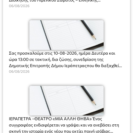
Ακτοφυλακής (Λ.Σ.-ΕΛ.ΑΚΤ.), Αρχιπλοίαρχο Λ.Σ. κ. Ιωάννη
06/08/2026
Ορφανό
Σας προσκαλούμε στις 10-08-2026, ημέρα Δευτέρα και
ώρα 13:00 σε τακτική, δια ζώσης, συνεδρίαση της
Δημοτικής Επιτροπής Δήμου Ιεράπετραςπου θα διεξαχθεί
στο Δημοτικό Κατάστημα, Δημοκρατίας 31 στην αίθουσα
06/08/2026
«ΙΩΑΝΝΗΣ ΧΡΙΣΤΑΚΗΣ» στον 1ο όροφο, για τη συζήτηση
και λήψη αποφάσεων στα παρακάτω θέματα:
ΙΕΡΑΠΕΤΡΑ –ΘΕΑΤΡΟ «ΜΙΑ ΑΛΛΗ ΘΗΒΑ» Ένας
συγγραφέας ενδιαφέρεται να γράψει και να ανεβάσει στη
σκηνή την ιστορία ενός νέου που εκτίει ποινή ισόβιας