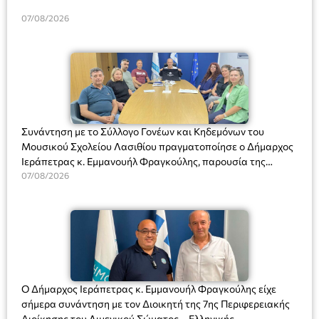
07/08/2026
Συνάντηση με το Σύλλογο Γονέων και Κηδεμόνων του
Μουσικού Σχολείου Λασιθίου πραγματοποίησε ο Δήμαρχος
Ιεράπετρας κ. Εμμανουήλ Φραγκούλης, παρουσία της
Διευθύντριας του σχολείου κας Μαριάννας Χαΐτα.
07/08/2026
Ο Δήμαρχος Ιεράπετρας κ. Εμμανουήλ Φραγκούλης είχε
σήμερα συνάντηση με τον Διοικητή της 7ης Περιφερειακής
Διοίκησης του Λιμενικού Σώματος – Ελληνικής