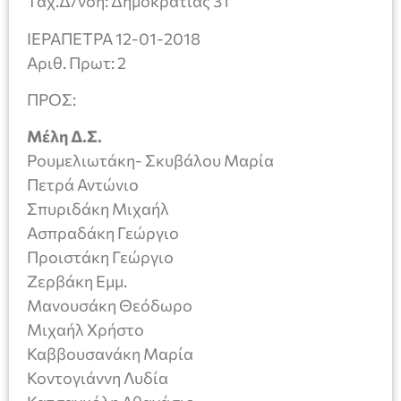
Ταχ.Δ/νση: Δημοκρατίας 31
ΙΕΡΑΠΕΤΡΑ 12-01-2018
Αριθ. Πρωτ: 2
ΠΡΟΣ:
Μέλη Δ.Σ.
Ρουμελιωτάκη- Σκυβάλου Μαρία
Πετρά Αντώνιο
Σπυριδάκη Μιχαήλ
Ασπραδάκη Γεώργιο
Προιστάκη Γεώργιο
Ζερβάκη Εμμ.
Μανουσάκη Θεόδωρο
Μιχαήλ Χρήστο
Καββουσανάκη Μαρία
Κοντογιάννη Λυδία