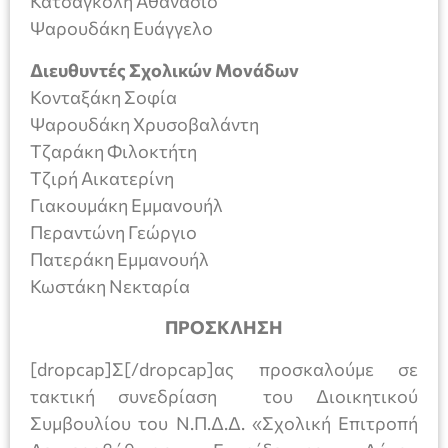
Κατσαγκόλη Αθανάσιο
Ψαρουδάκη Ευάγγελο
Διευθυντές Σχολικών Μονάδων
Κονταξάκη Σοφία
Ψαρουδάκη Χρυσοβαλάντη
Τζαράκη Φιλοκτήτη
Τζιρή Αικατερίνη
Γιακουμάκη Εμμανουήλ
Περαντώνη Γεώργιο
Πατεράκη Εμμανουήλ
Κωστάκη Νεκταρία
ΠΡΟΣΚΛΗΣΗ
[dropcap]Σ[/dropcap]ας προσκαλούμε σε
τακτική συνεδρίαση του Διοικητικού
Συμβουλίου του Ν.Π.Δ.Δ. «Σχολική Επιτροπή