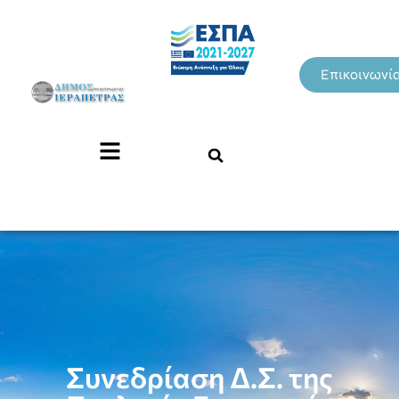
Επικοινωνί
Συνεδρίαση Δ.Σ. της