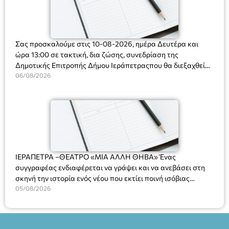
Σας προσκαλούμε στις 10-08-2026, ημέρα Δευτέρα και
ώρα 13:00 σε τακτική, δια ζώσης, συνεδρίαση της
Δημοτικής Επιτροπής Δήμου Ιεράπετραςπου θα διεξαχθεί
στο Δημοτικό Κατάστημα, Δημοκρατίας 31 στην αίθουσα
06/08/2026
«ΙΩΑΝΝΗΣ ΧΡΙΣΤΑΚΗΣ» στον 1ο όροφο, για τη συζήτηση
και λήψη αποφάσεων στα παρακάτω θέματα:
ΙΕΡΑΠΕΤΡΑ –ΘΕΑΤΡΟ «ΜΙΑ ΑΛΛΗ ΘΗΒΑ» Ένας
συγγραφέας ενδιαφέρεται να γράψει και να ανεβάσει στη
σκηνή την ιστορία ενός νέου που εκτίει ποινή ισόβιας
κάθειρξης για πατροκτονία. Ένα πολυβραβευμένο έργο για
05/08/2026
τις σχέσεις πατέρα-γιου, την ανδρική ταυτότητα, την ψυχική
ασθένεια, τον ερωτισμό. Ένα έργο αινιγματικό, συγκινητικό,
όσο και διασκεδαστικό. Ο διακεκριμένος σκηνοθέτης