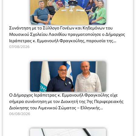
Συνάντηση με το Σύλλογο Γονέων και Κηδεμόνων του
Μουσικού Σχολείου Λασιθίου πραγματοποίησε ο Δήμαρχος
Ιεράπετρας κ. Εμμανουήλ Φραγκούλης, παρουσία της
Διευθύντριας του σχολείου κας Μαριάννας Χαΐτα.
07/08/2026
Ο Δήμαρχος Ιεράπετρας κ. Εμμανουήλ Φραγκούλης είχε
σήμερα συνάντηση με τον Διοικητή της 7ης Περιφερειακής
Διοίκησης του Λιμενικού Σώματος – Ελληνικής
Ακτοφυλακής (Λ.Σ.-ΕΛ.ΑΚΤ.), Αρχιπλοίαρχο Λ.Σ. κ. Ιωάννη
06/08/2026
Ορφανό