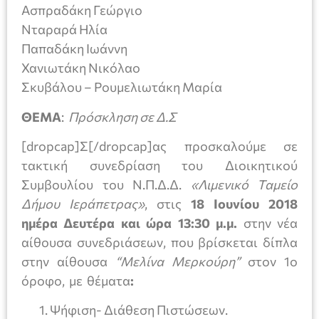
Ασπραδάκη Γεώργιο
Νταραρά Ηλία
Παπαδάκη Ιωάννη
Χανιωτάκη Νικόλαο
Σκυβάλου – Ρουμελιωτάκη Μαρία
ΘΕΜΑ
:
Πρόσκληση σε Δ.Σ
[dropcap]Σ[/dropcap]ας προσκαλούμε σε
τακτική συνεδρίαση του Διοικητικού
Συμβουλίου του Ν.Π.Δ.Δ.
«Λιμενικό Ταμείο
Δήμου Ιεράπετρας»
, στις
18 Ιουνίου
2018
ημέρα Δευτέρα και ώρα 13:30
μ.μ.
στην νέα
αίθουσα συνεδριάσεων, που βρίσκεται δίπλα
στην αίθουσα
“Μελίνα Μερκούρη”
στον 1ο
όροφο, με θέματα
:
Ψήφιση- Διάθεση Πιστώσεων.