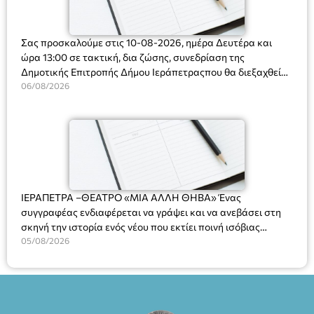
Σας προσκαλούμε στις 10-08-2026, ημέρα Δευτέρα και
ώρα 13:00 σε τακτική, δια ζώσης, συνεδρίαση της
Δημοτικής Επιτροπής Δήμου Ιεράπετραςπου θα διεξαχθεί
στο Δημοτικό Κατάστημα, Δημοκρατίας 31 στην αίθουσα
06/08/2026
«ΙΩΑΝΝΗΣ ΧΡΙΣΤΑΚΗΣ» στον 1ο όροφο, για τη συζήτηση
και λήψη αποφάσεων στα παρακάτω θέματα:
ΙΕΡΑΠΕΤΡΑ –ΘΕΑΤΡΟ «ΜΙΑ ΑΛΛΗ ΘΗΒΑ» Ένας
συγγραφέας ενδιαφέρεται να γράψει και να ανεβάσει στη
σκηνή την ιστορία ενός νέου που εκτίει ποινή ισόβιας
κάθειρξης για πατροκτονία. Ένα πολυβραβευμένο έργο για
05/08/2026
τις σχέσεις πατέρα-γιου, την ανδρική ταυτότητα, την ψυχική
ασθένεια, τον ερωτισμό. Ένα έργο αινιγματικό, συγκινητικό,
όσο και διασκεδαστικό. Ο διακεκριμένος σκηνοθέτης
Βαγγέλης Θεοδωρόπουλος ανέδειξε το πολυεπίπεδο αυτό