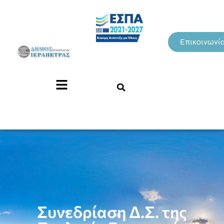
Επικοινωνί
Συνεδρίαση Δ.Σ. της