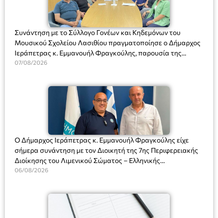
Συνάντηση με το Σύλλογο Γονέων και Κηδεμόνων του
Μουσικού Σχολείου Λασιθίου πραγματοποίησε ο Δήμαρχος
Ιεράπετρας κ. Εμμανουήλ Φραγκούλης, παρουσία της
Διευθύντριας του σχολείου κας Μαριάννας Χαΐτα.
07/08/2026
Ο Δήμαρχος Ιεράπετρας κ. Εμμανουήλ Φραγκούλης είχε
σήμερα συνάντηση με τον Διοικητή της 7ης Περιφερειακής
Διοίκησης του Λιμενικού Σώματος – Ελληνικής
Ακτοφυλακής (Λ.Σ.-ΕΛ.ΑΚΤ.), Αρχιπλοίαρχο Λ.Σ. κ. Ιωάννη
06/08/2026
Ορφανό