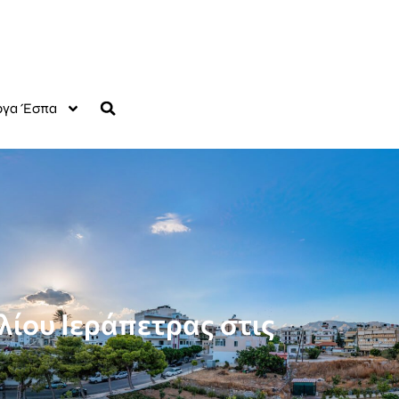
γα Έσπα
ίου Ιεράπετρας στις