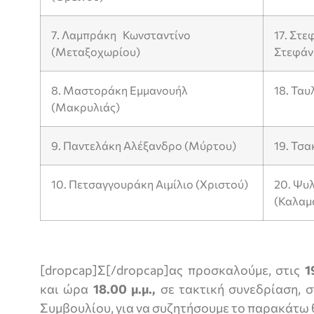
7. Λαμπράκη Κωνσταντίνο
17. Στε
(Μεταξοχωρίου)
Στεφάν
8. Μαστοράκη Εμμανουήλ
18. Τα
(Μακρυλιάς)
9. Παντελάκη Αλέξανδρο (Μύρτου)
19. Τσ
10. Πετσαγγουράκη Αιμίλιο (Χριστού)
20. Ψυ
(Καλαμ
[dropcap]Σ[/dropcap]ας προσκαλούμε, στις
1
και ώρα
18.00 μ.μ.,
σε τακτική συνεδρίαση, 
Συμβουλίου, για να συζητήσουμε το παρακάτω 