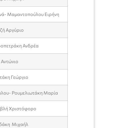
νά- Μαμαντοπούλου Ειρήνη
αζή Αργύριο
δοπετράκη Ανδρέα
 Αντώνιο
στάκη Γεώργιο
άλου- Ρουμελιωτάκη Μαρία
αβλή Χριστόφορο
ιδάκη Μιχαήλ