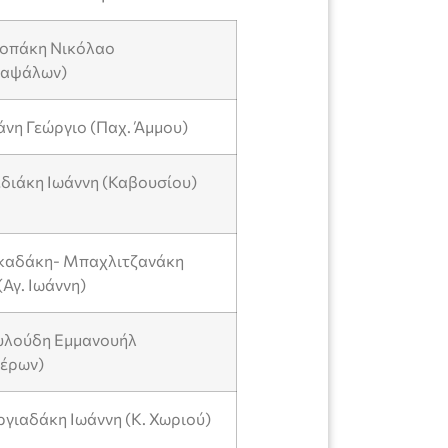
τροπάκη Νικόλαο
καψάλων)
άνη Γεώργιο (Παχ. Άμμου)
εδιάκη Ιωάννη (Καβουσίου)
κκαδάκη- Μπαχλιτζανάκη
Αγ. Ιωάννη)
ουλούδη Εμμανουήλ
έρων)
ργιαδάκη Ιωάννη (Κ. Χωριού)