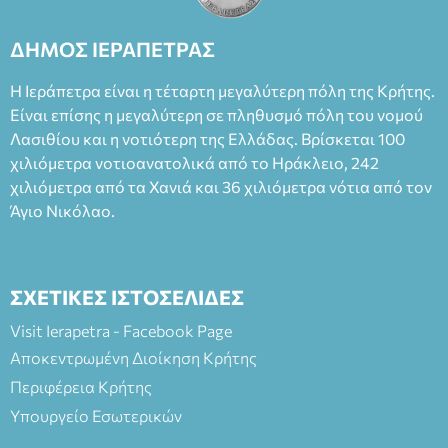
Καπουράνη, νικητή του βραβείου Δημήτρης Χορν 2022-
2023, για την ερμηνεία του στον διπλό ρόλο του Μαρτίν/
ΔΗΜΟΣ ΙΕΡΑΠΕΤΡΑΣ
Φεδερίκο. Σκηνοθεσία: Βαγγέλης Θεοδωρόπουλος Είσοδος: :
Ταμείο 22€- Προπώληση 20€( Άνεργοι, Φοιτητές, ΑΜΕΑ,
Η Ιεράπετρα είναι η τέταρτη μεγαλύτερη πόλη της Κρήτης.
άνω των 65 Προπώληση: Βιβλιοπωλείο Πάπυρος (Πλατεία
Είναι επίσης η μεγαλύτερη σε πληθυσμό πόλη του νομού
Πλαστήρα), E&G Mini market (Δημοκρατίας 39 Ιεράπετρα)
Λασιθίου και η νοτιότερη της Ελλάδας. Βρίσκεται 100
και στο more.com Χώρος: 3ο Γυμνάσιο Ιεράπετρας
(Είσοδος ΕΠΑ.Λ.) Έναρξη 21:15 Οργάνωση: ΚΝΩΣΟΣ
χιλιόμετρα νοτιοανατολικά από το Ηράκλειο, 242
ΘΕΑΤΡΙΚΕΣ ΠΑΡΑΓΩΓΕΣ ΕΕ
χιλιόμετρα από τα Χανιά και 36 χιλιόμετρα νότια από τον
Άγιο Νικόλαο.
ΣΧΕΤΙΚΕΣ ΙΣΤΟΣΕΛΙΔΕΣ
Visit Ierapetra - Facebook Page
Αποκεντρωμένη Διοίκηση Κρήτης
Περιφέρεια Κρήτης
Υπουργείο Εσωτερικών