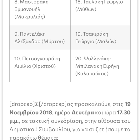
8. Μαστοράκη
18. Ταυλάκη Γεώργιο
Εμμανουήλ
(Μύθων)
(Μακρυλιάς)
9. Παντελάκη
19. Τσακιράκη
Αλέξανδρο (Μύρτου)
Γεώργιο (Μαλών)
10. Πετσαγγουράκη
20. Ψυλλινάκη-
Αιμίλιο (Χριστού)
Μπιλανάκη Ειρήνη
(Καλαμαύκας)
[dropcap]Σ[/dropcap]ας προσκαλούμε, στις
19
Νοεμβρίου
2018
, ημέρα
Δευτέρα
και ώρα
17.30
μ.μ.,
σε τακτική συνεδρίαση, στην αίθουσα του
Δημοτικού Συμβουλίου, για να συζητήσουμε τα
παρακάτω θέματα: