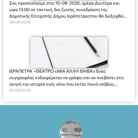
Σας προσκαλούμε στις 10-08-2026, ημέρα Δευτέρα και
ώρα 13:00 σε τακτική, δια ζώσης, συνεδρίαση της
Δημοτικής Επιτροπής Δήμου Ιεράπετραςπου θα διεξαχθεί
στο Δημοτικό Κατάστημα, Δημοκρατίας 31 στην αίθουσα
06/08/2026
«ΙΩΑΝΝΗΣ ΧΡΙΣΤΑΚΗΣ» στον 1ο όροφο, για τη συζήτηση
και λήψη αποφάσεων στα παρακάτω θέματα:
ΙΕΡΑΠΕΤΡΑ –ΘΕΑΤΡΟ «ΜΙΑ ΑΛΛΗ ΘΗΒΑ» Ένας
συγγραφέας ενδιαφέρεται να γράψει και να ανεβάσει στη
σκηνή την ιστορία ενός νέου που εκτίει ποινή ισόβιας
κάθειρξης για πατροκτονία. Ένα πολυβραβευμένο έργο για
05/08/2026
τις σχέσεις πατέρα-γιου, την ανδρική ταυτότητα, την ψυχική
ασθένεια, τον ερωτισμό. Ένα έργο αινιγματικό, συγκινητικό,
όσο και διασκεδαστικό. Ο διακεκριμένος σκηνοθέτης
Βαγγέλης Θεοδωρόπουλος ανέδειξε το πολυεπίπεδο αυτό
έργο, ενώ η παράσταση έχει καθιερωθεί ως σημαντικό
θεατρικό γεγονός χάρη στις εξαιρετικές ερμηνείες του
Θάνου Λέκκα στον ρόλο του Συγγραφέα και του Δημήτρη