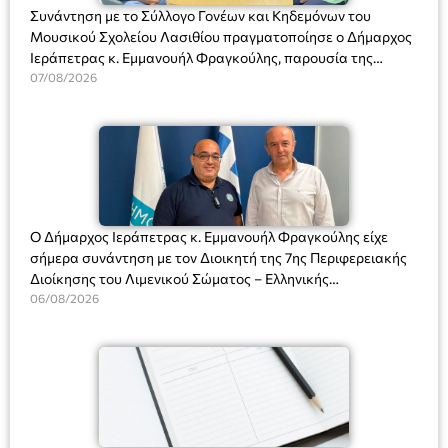
Συνάντηση με το Σύλλογο Γονέων και Κηδεμόνων του
Μουσικού Σχολείου Λασιθίου πραγματοποίησε ο Δήμαρχος
Ιεράπετρας κ. Εμμανουήλ Φραγκούλης, παρουσία της
Διευθύντριας του σχολείου κας Μαριάννας Χαΐτα.
07/08/2026
Ο Δήμαρχος Ιεράπετρας κ. Εμμανουήλ Φραγκούλης είχε
σήμερα συνάντηση με τον Διοικητή της 7ης Περιφερειακής
Διοίκησης του Λιμενικού Σώματος – Ελληνικής
Ακτοφυλακής (Λ.Σ.-ΕΛ.ΑΚΤ.), Αρχιπλοίαρχο Λ.Σ. κ. Ιωάννη
06/08/2026
Ορφανό