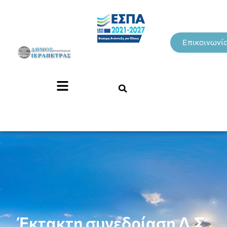
Επικοινωνί
Έκτακτη συνεδρίαση Δ.Σ.