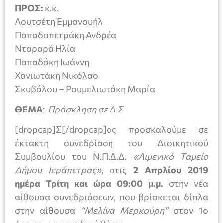
ΠΡΟΣ:
κ.κ.
Λουτσέτη Εμμανουήλ
Παπαδοπετράκη Ανδρέα
Νταραρά Ηλία
Παπαδάκη Ιωάννη
Χανιωτάκη Νικόλαο
Σκυβάλου – Ρουμελιωτάκη Μαρία
ΘΕΜΑ
:
Πρόσκληση σε Δ.Σ
[dropcap]Σ[/dropcap]ας προσκαλούμε σε
έκτακτη συνεδρίαση του Διοικητικού
Συμβουλίου του Ν.Π.Δ.Δ.
«Λιμενικό Ταμείο
Δήμου Ιεράπετρας»
, στις
2 Απρλίου
2019
ημέρα Τρίτη και ώρα 09:00
μ.μ.
στην νέα
αίθουσα συνεδριάσεων, που βρίσκεται δίπλα
στην αίθουσα
“Μελίνα Μερκούρη”
στον 1ο