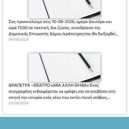
Σας προσκαλούμε στις 10-08-2026, ημέρα Δευτέρα και
ώρα 13:00 σε τακτική, δια ζώσης, συνεδρίαση της
Δημοτικής Επιτροπής Δήμου Ιεράπετραςπου θα διεξαχθεί
στο Δημοτικό Κατάστημα, Δημοκρατίας 31 στην αίθουσα
06/08/2026
«ΙΩΑΝΝΗΣ ΧΡΙΣΤΑΚΗΣ» στον 1ο όροφο, για τη συζήτηση
και λήψη αποφάσεων στα παρακάτω θέματα:
ΙΕΡΑΠΕΤΡΑ –ΘΕΑΤΡΟ «ΜΙΑ ΑΛΛΗ ΘΗΒΑ» Ένας
συγγραφέας ενδιαφέρεται να γράψει και να ανεβάσει στη
σκηνή την ιστορία ενός νέου που εκτίει ποινή ισόβιας
κάθειρξης για πατροκτονία. Ένα πολυβραβευμένο έργο για
05/08/2026
τις σχέσεις πατέρα-γιου, την ανδρική ταυτότητα, την ψυχική
ασθένεια, τον ερωτισμό. Ένα έργο αινιγματικό, συγκινητικό,
όσο και διασκεδαστικό. Ο διακεκριμένος σκηνοθέτης
Βαγγέλης Θεοδωρόπουλος ανέδειξε το πολυεπίπεδο αυτό