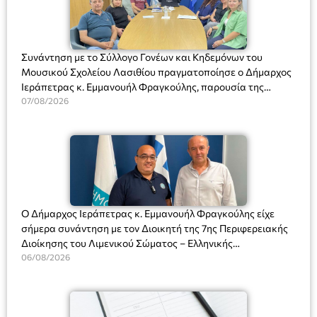
Συνάντηση με το Σύλλογο Γονέων και Κηδεμόνων του
Μουσικού Σχολείου Λασιθίου πραγματοποίησε ο Δήμαρχος
Ιεράπετρας κ. Εμμανουήλ Φραγκούλης, παρουσία της
Διευθύντριας του σχολείου κας Μαριάννας Χαΐτα.
07/08/2026
Ο Δήμαρχος Ιεράπετρας κ. Εμμανουήλ Φραγκούλης είχε
σήμερα συνάντηση με τον Διοικητή της 7ης Περιφερειακής
Διοίκησης του Λιμενικού Σώματος – Ελληνικής
Ακτοφυλακής (Λ.Σ.-ΕΛ.ΑΚΤ.), Αρχιπλοίαρχο Λ.Σ. κ. Ιωάννη
06/08/2026
Ορφανό