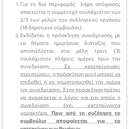
Για τη δια περιφοράς λήψη απόφασης
απαιτείται η συμμετοχή τουλάχιστον των
2/3 των μελών του συλλογικού οργάνου
(18 δημοτικοί σύμβουλοι).
Εκδίδεται η πρόσκληση συνεδρίασης με
τα θέματα ημερήσιας διάταξης που
αποστέλλεται στα μέλη τρεις (3)
τουλάχιστον πλήρεις ημέρες πριν την
συνεδρίαση.
Σε κατεπείγουσες
περιπτώσεις, η πρόσκληση αυτή μπορεί να
επιδοθεί ή να γνωστοποιηθεί την ημέρα
της συνεδρίασης. Στην πρόσκληση πρέπει
να αναφέρεται ο λόγος για τον οποίο η
συνεδρίαση έχει κατεπείγοντα
χαρακτήρα.
Πριν από τη συζήτηση το
συμβούλιο αποφαίνεται για το
κατεπείγον των θεμάτων.