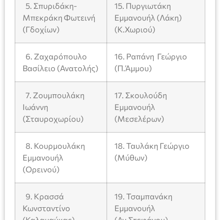
5. Σπυριδάκη-
15. Πυργιωτάκη
Μπεκράκη Φωτεινή
Εμμανουήλ (Λάκη)
(Γδοχίων)
(Κ.Χωριού)
6. Ζαχαρόπουλο
16. Ραπάνη Γεώργιο
Βασίλειο (Ανατολής)
(Π.Άμμου)
7. Ζουμπουλάκη
17. Σκουλούδη
Ιωάννη
Εμμανουήλ
(Σταυροχωρίου)
(Μεσελέρων)
8. Κουρμουλάκη
18. Ταυλάκη Γεώργιο
Εμμανουήλ
(Μύθων)
(Ορεινού)
9. Κρασσά
19. Τσαμπανάκη
Κωνσταντίνο
Εμμανουήλ
(Καλαμαύκας)
(Αγ.Στεφάνου)