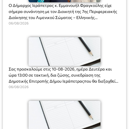
Ο Δήμαρχος Ιεράπετρας κ. Εμμανουήλ Φραγκούλης είχε
σήμερα συνάντηση με τον Διοικητή της 7ης Περιφερειακής
Διοίκησης του Λιμενικού Σώματος – Ελληνικής
Ακτοφυλακής (Λ.Σ.-ΕΛ.ΑΚΤ.), Αρχιπλοίαρχο Λ.Σ. κ. Ιωάννη
06/08/2026
Ορφανό
Σας προσκαλούμε στις 10-08-2026, ημέρα Δευτέρα και
ώρα 13:00 σε τακτική, δια ζώσης, συνεδρίαση της
Δημοτικής Επιτροπής Δήμου Ιεράπετραςπου θα διεξαχθεί
στο Δημοτικό Κατάστημα, Δημοκρατίας 31 στην αίθουσα
06/08/2026
«ΙΩΑΝΝΗΣ ΧΡΙΣΤΑΚΗΣ» στον 1ο όροφο, για τη συζήτηση
και λήψη αποφάσεων στα παρακάτω θέματα: