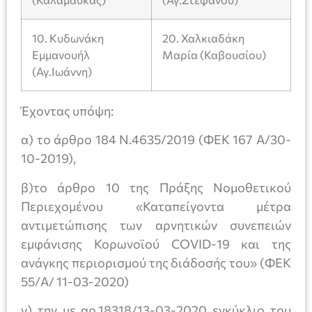
10. Κυδωνάκη
20. Χαλκιαδάκη
Εμμανουήλ
Μαρία (Καβουσίου)
(Αγ.Ιωάννη)
Έχοντας υπόψη:
α) το άρθρο 184 Ν.4635/2019 (ΦΕΚ 167 Α/30-
10-2019),
β)το άρθρο 10 της Πράξης Νομοθετικού
Περιεχομένου «Καταπείγοντα μέτρα
αντιμετώπισης των αρνητικών συνεπειών
εμφάνισης Κορωνοϊού COVID-19 και της
ανάγκης περιορισμού της διάδοσής του» (ΦΕΚ
55/Α/ 11-03-2020)
γ) την με αρ.18318/13-03-2020 εγκύκλιο του