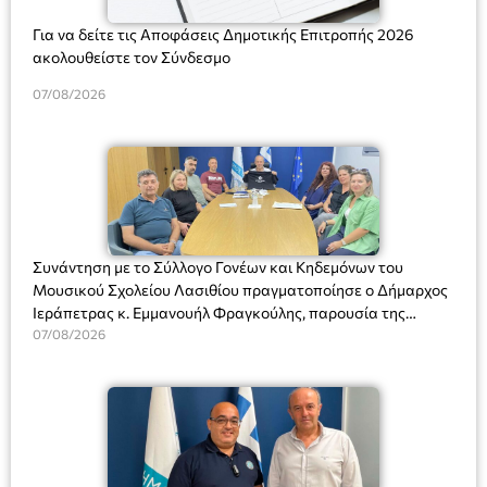
Για να δείτε τις Αποφάσεις Δημοτικής Επιτροπής 2026
ακολουθείστε τον Σύνδεσμο
07/08/2026
Συνάντηση με το Σύλλογο Γονέων και Κηδεμόνων του
Μουσικού Σχολείου Λασιθίου πραγματοποίησε ο Δήμαρχος
Ιεράπετρας κ. Εμμανουήλ Φραγκούλης, παρουσία της
Διευθύντριας του σχολείου κας Μαριάννας Χαΐτα.
07/08/2026