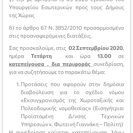
Υπουργείου Εσωτερικών προς τους Δήμους
της Χώρας
δ) το άρθρο 67 Ν. 3852/2010 προσαρμοσμένο
στις προαναφερόμενες διατάξεις.
Σας προσκαλούμε, στις
02 Σεπτεμβρίου 2020
,
ημέρα
Τετάρτη
και ώρα
13.00
σε
κατεπείγουσα , δια περιφοράς
συνεδρίαση,
για να συζητήσουμε το παρακάτω θέμα:
Προτάσεις που αφορούν στην δημόσια
διαβούλευση για το σχέδιο νόμου
«Εκσυγχρονισμός της Χωροταξικής και
Πολεοδομικής νομοθεσίας» (Εισηγήτρια:
Προϊσταμένη Δ/νσης Τεχνικών
Υπηρεσιών κ. Φωτεινή Γιαννάκη – Πολίτη)
Η συνεδρίαση κρίνεται κατεπείγουσα, λόγω