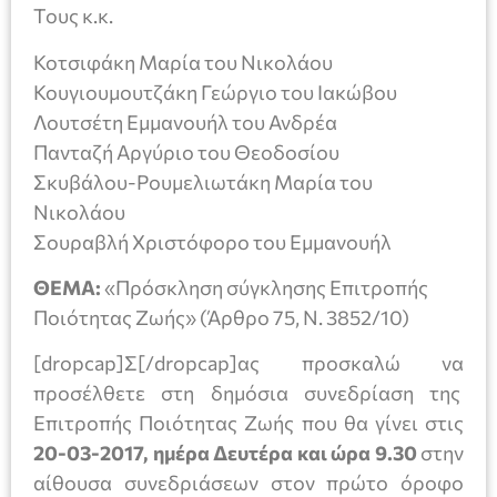
Τους κ.κ.
Κοτσιφάκη Μαρία του Νικολάου
Κουγιουμουτζάκη Γεώργιο του Ιακώβου
Λουτσέτη Εμμανουήλ του Ανδρέα
Πανταζή Αργύριο του Θεοδοσίου
Σκυβάλου-Ρουμελιωτάκη Μαρία του
Νικoλάου
Σουραβλή Χριστόφορο του Εμμανουήλ
ΘΕΜΑ:
«Πρόσκληση σύγκλησης Επιτροπής
Ποιότητας Ζωής» (Άρθρο 75, Ν. 3852/10)
[dropcap]Σ[/dropcap]ας προσκαλώ να
προσέλθετε στη δημόσια συνεδρίαση της
Επιτροπής Ποιότητας Ζωής που θα γίνει στις
20-03-2017, ημέρα Δευτέρα και ώρα 9.30
στην
αίθουσα συνεδριάσεων στον πρώτο όροφο