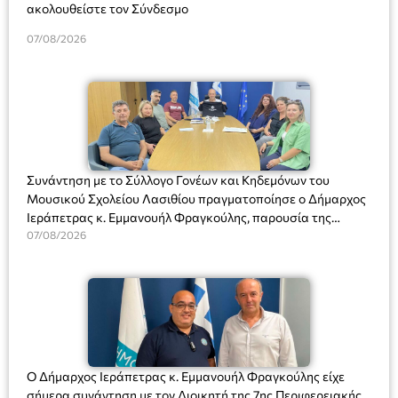
ακολουθείστε τον Σύνδεσμο
07/08/2026
Συνάντηση με το Σύλλογο Γονέων και Κηδεμόνων του
Μουσικού Σχολείου Λασιθίου πραγματοποίησε ο Δήμαρχος
Ιεράπετρας κ. Εμμανουήλ Φραγκούλης, παρουσία της
Διευθύντριας του σχολείου κας Μαριάννας Χαΐτα.
07/08/2026
Ο Δήμαρχος Ιεράπετρας κ. Εμμανουήλ Φραγκούλης είχε
σήμερα συνάντηση με τον Διοικητή της 7ης Περιφερειακής