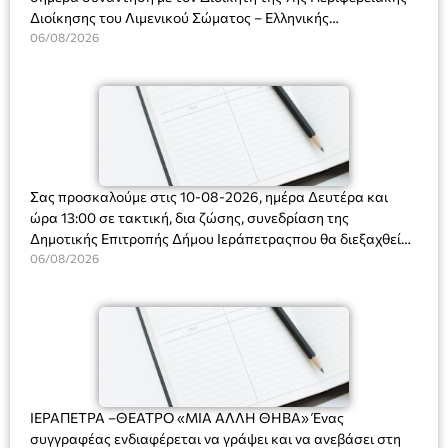
Διοίκησης του Λιμενικού Σώματος – Ελληνικής
Ακτοφυλακής (Λ.Σ.-ΕΛ.ΑΚΤ.), Αρχιπλοίαρχο Λ.Σ. κ. Ιωάννη
06/08/2026
Ορφανό
Σας προσκαλούμε στις 10-08-2026, ημέρα Δευτέρα και
ώρα 13:00 σε τακτική, δια ζώσης, συνεδρίαση της
Δημοτικής Επιτροπής Δήμου Ιεράπετραςπου θα διεξαχθεί
στο Δημοτικό Κατάστημα, Δημοκρατίας 31 στην αίθουσα
06/08/2026
«ΙΩΑΝΝΗΣ ΧΡΙΣΤΑΚΗΣ» στον 1ο όροφο, για τη συζήτηση
και λήψη αποφάσεων στα παρακάτω θέματα:
ΙΕΡΑΠΕΤΡΑ –ΘΕΑΤΡΟ «ΜΙΑ ΑΛΛΗ ΘΗΒΑ» Ένας
συγγραφέας ενδιαφέρεται να γράψει και να ανεβάσει στη