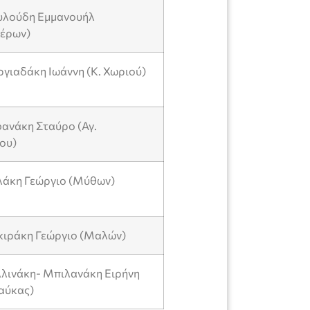
ουλούδη Εμμανουήλ
έρων)
ργιαδάκη Ιωάννη (Κ. Χωριού)
φανάκη Σταύρο (Αγ.
ου)
υλάκη Γεώργιο (Μύθων)
ακιράκη Γεώργιο (Μαλών)
λλινάκη- Μπιλανάκη Ειρήνη
αύκας)