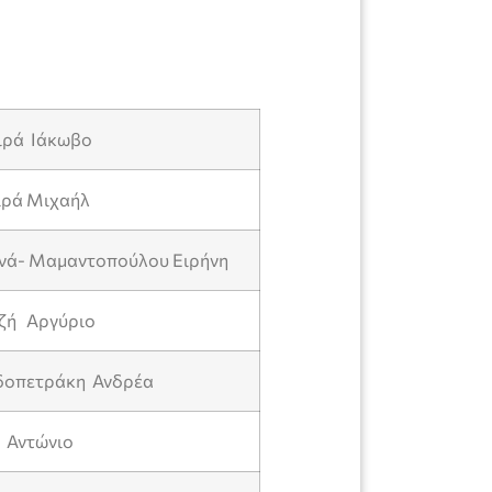
ιρά Ιάκωβο
ιρά Μιχαήλ
νά- Μαμαντοπούλου Ειρήνη
αζή Αργύριο
δοπετράκη Ανδρέα
ά Αντώνιο