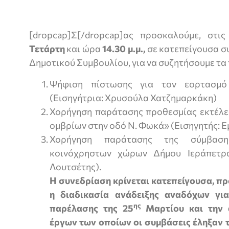
[dropcap]Σ[/dropcap]ας προσκαλούμε, στι
Τετάρτη
και ώρα
14.30 μ.μ.,
σε κατεπείγουσα σ
Δημοτικού Συμβουλίου, για να συζητήσουμε τα
Ψήφιση πίστωσης για τον εορτασμό
(Εισηγήτρια: Χρυσούλα Χατζημαρκάκη)
Χορήγηση παράτασης προθεσμίας εκτέλε
ομβρίων στην οδό Ν. Φωκά» (Εισηγητής: 
Χορήγηση παράτασης της σύμβαση
κοινόχρηστων χώρων Δήμου Ιεράπετρα
Λουτσέτης).
Η συνεδρίαση κρίνεται κατεπείγουσα, πρ
η διαδικασία ανάδειξης αναδόχων γι
ης
παρέλασης της 25
Μαρτίου και την 
έργων των οποίων οι συμβάσεις έληξαν τ