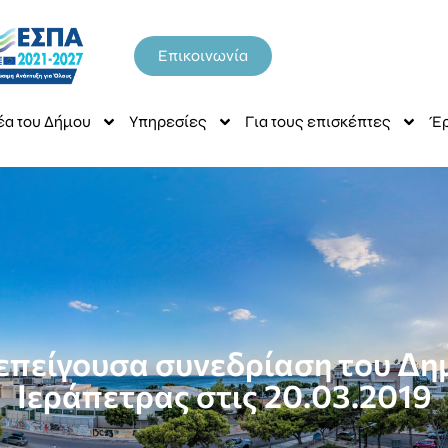
Επικοινωνία
έα του Δήμου
Υπηρεσίες
Για τους επισκέπτες
Έρ
επείγουσα συνεδρίαση του Δη
Ιεράπετρας στις 20.03.2019