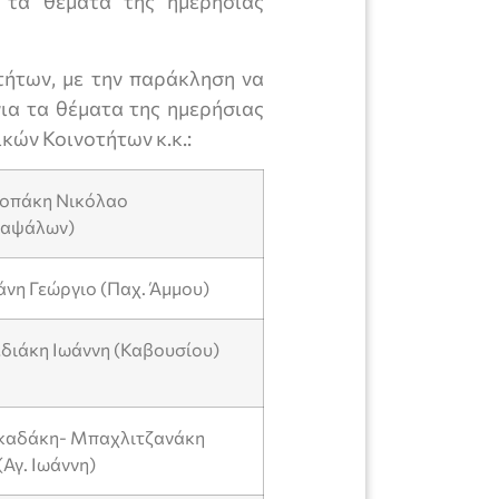
α τα θέματα της ημερήσιας
ήτων, με την παράκληση να
ια τα θέματα της ημερήσιας
κών Κοινοτήτων κ.κ.:
τροπάκη Νικόλαο
καψάλων)
άνη Γεώργιο (Παχ. Άμμου)
εδιάκη Ιωάννη (Καβουσίου)
κκαδάκη- Μπαχλιτζανάκη
Αγ. Ιωάννη)