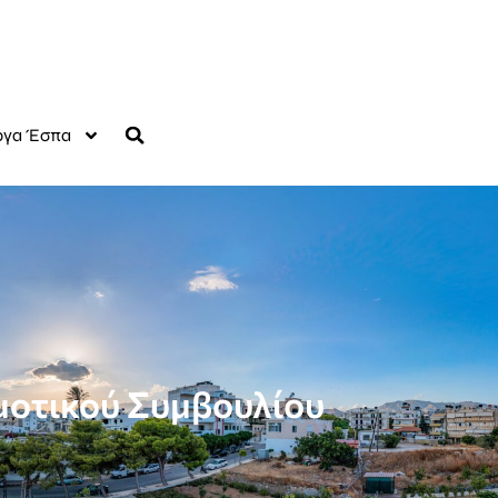
γα Έσπα
μοτικού Συμβουλίου