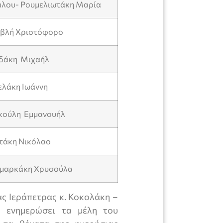
άλου- Ρουμελιωτάκη Μαρία
αβλή Χριστόφορο
ιδάκη Μιχαήλ
ελάκη Ιωάννη
κούλη Εμμανουήλ
ωτάκη Νικόλαο
ημαρκάκη Χρυσούλα
ς Ιεράπετρας κ. Κοκολάκη –
α ενημερώσει τα μέλη του