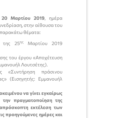
ς
20
Μαρτίου
2019
, ημέρα
υνεδρίαση, στην αίθουσα του
 παρακάτω θέματα:
ης
 της 25
Μαρτίου 2019
σης του έργου «Αποχέτευση
Εμμανουήλ Λουτσέτης).
ς «Συντήρηση πράσινου
ς» (Εισηγητής: Εμμανουήλ
οκειμένου να γίνει εγκαίρως
α την πραγματοποίηση της
απρόσκοπτη εκτέλεση των
ις προηγούμενες ημέρες και