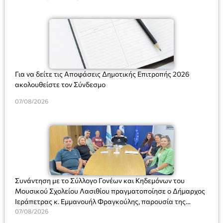
Για να δείτε τις Αποφάσεις Δημοτικής Επιτροπής 2026
ακολουθείστε τον Σύνδεσμο
07/08/2026
Συνάντηση με το Σύλλογο Γονέων και Κηδεμόνων του
Μουσικού Σχολείου Λασιθίου πραγματοποίησε ο Δήμαρχος
Ιεράπετρας κ. Εμμανουήλ Φραγκούλης, παρουσία της
Διευθύντριας του σχολείου κας Μαριάννας Χαΐτα.
07/08/2026