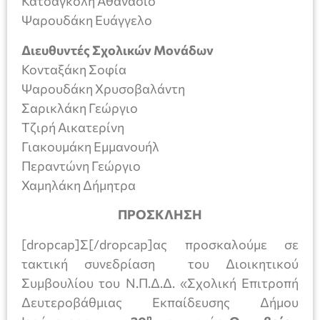
Κατσαγκόλη Αθανάσιο
Ψαρουδάκη Ευάγγελο
Διευθυντές Σχολικών Μονάδων
Κονταξάκη Σοφία
Ψαρουδάκη Χρυσοβαλάντη
Σαρικλάκη Γεώργιο
Τζιρή Αικατερίνη
Γιακουμάκη Εμμανουήλ
Περαντώνη Γεώργιο
Χαμηλάκη Δήμητρα
ΠΡΟΣΚΛΗΣΗ
[dropcap]Σ[/dropcap]ας προσκαλούμε σε
τακτική συνεδρίαση του Διοικητικού
Συμβουλίου του Ν.Π.Δ.Δ. «Σχολική Επιτροπή
Δευτεροβάθμιας Εκπαίδευσης Δήμου
η