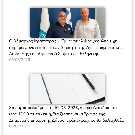
Ο Δήμαρχος Ιεράπετρας κ. Εμμανουήλ Φραγκούλης είχε
σήμερα συνάντηση με τον Διοικητή της 7ης Περιφερειακής
Διοίκησης του Λιμενικού Σώματος – Ελληνικής
Ακτοφυλακής (Λ.Σ.-ΕΛ.ΑΚΤ.), Αρχιπλοίαρχο Λ.Σ. κ. Ιωάννη
06/08/2026
Ορφανό
Σας προσκαλούμε στις 10-08-2026, ημέρα Δευτέρα και
ώρα 13:00 σε τακτική, δια ζώσης, συνεδρίαση της
Δημοτικής Επιτροπής Δήμου Ιεράπετραςπου θα διεξαχθεί
στο Δημοτικό Κατάστημα, Δημοκρατίας 31 στην αίθουσα
06/08/2026
«ΙΩΑΝΝΗΣ ΧΡΙΣΤΑΚΗΣ» στον 1ο όροφο, για τη συζήτηση