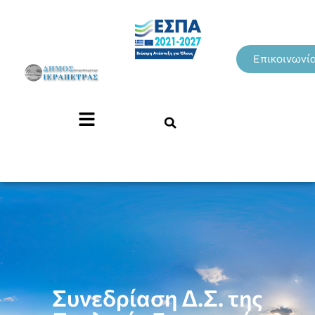
Επικοινωνί
Συνεδρίαση Δ.Σ. της