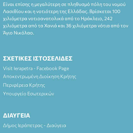
Είναι επίσης η μεγαλύτερη σε πληθυσμό πόλη του νομού
Πλαστήρα), E&G Mini market (Δημοκρατίας 39 Ιεράπετρα)
Λασιθίου και η νοτιότερη της Ελλάδας. Βρίσκεται 100
και στο more.com Χώρος: 3ο Γυμνάσιο Ιεράπετρας
(Είσοδος ΕΠΑ.Λ.) Έναρξη 21:15 Οργάνωση: ΚΝΩΣΟΣ
χιλιόμετρα νοτιοανατολικά από το Ηράκλειο, 242
ΘΕΑΤΡΙΚΕΣ ΠΑΡΑΓΩΓΕΣ ΕΕ
χιλιόμετρα από τα Χανιά και 36 χιλιόμετρα νότια από τον
Άγιο Νικόλαο.
ΣΧΕΤΙΚΕΣ ΙΣΤΟΣΕΛΙΔΕΣ
Visit Ierapetra - Facebook Page
Αποκεντρωμένη Διοίκηση Κρήτης
Περιφέρεια Κρήτης
Υπουργείο Εσωτερικών
ΔΙΑΥΓΕΙΑ
Δήμος Ιεράπετρας - Διαύγεια