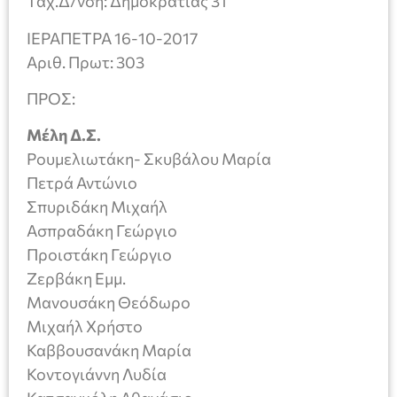
Ταχ.Δ/νση: Δημοκρατίας 31
ΙΕΡΑΠΕΤΡΑ 16-10-2017
Αριθ. Πρωτ: 303
ΠΡΟΣ:
Μέλη Δ.Σ.
Ρουμελιωτάκη- Σκυβάλου Μαρία
Πετρά Αντώνιο
Σπυριδάκη Μιχαήλ
Ασπραδάκη Γεώργιο
Προιστάκη Γεώργιο
Ζερβάκη Εμμ.
Μανουσάκη Θεόδωρο
Μιχαήλ Χρήστο
Καββουσανάκη Μαρία
Κοντογιάννη Λυδία