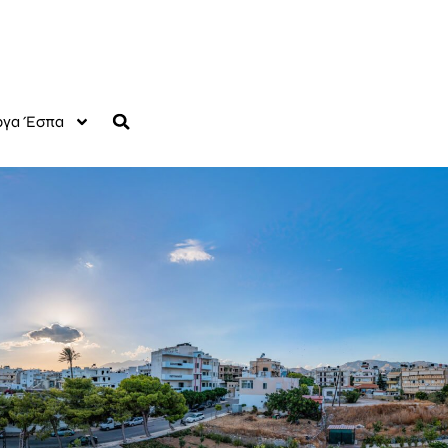
γα Έσπα