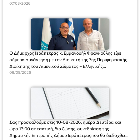
Διευθύντριας του σχολείου κας Μαριάννας Χαΐτα.
07/08/2026
Ο Δήμαρχος Ιεράπετρας κ. Εμμανουήλ Φραγκούλης είχε
σήμερα συνάντηση με τον Διοικητή της 7ης Περιφερειακής
Διοίκησης του Λιμενικού Σώματος – Ελληνικής
Ακτοφυλακής (Λ.Σ.-ΕΛ.ΑΚΤ.), Αρχιπλοίαρχο Λ.Σ. κ. Ιωάννη
06/08/2026
Ορφανό
Σας προσκαλούμε στις 10-08-2026, ημέρα Δευτέρα και
ώρα 13:00 σε τακτική, δια ζώσης, συνεδρίαση της
Δημοτικής Επιτροπής Δήμου Ιεράπετραςπου θα διεξαχθεί