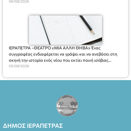
στο Δημοτικό Κατάστημα, Δημοκρατίας 31 στην αίθουσα
06/08/2026
«ΙΩΑΝΝΗΣ ΧΡΙΣΤΑΚΗΣ» στον 1ο όροφο, για τη συζήτηση
και λήψη αποφάσεων στα παρακάτω θέματα:
ΙΕΡΑΠΕΤΡΑ –ΘΕΑΤΡΟ «ΜΙΑ ΑΛΛΗ ΘΗΒΑ» Ένας
συγγραφέας ενδιαφέρεται να γράψει και να ανεβάσει στη
σκηνή την ιστορία ενός νέου που εκτίει ποινή ισόβιας
κάθειρξης για πατροκτονία. Ένα πολυβραβευμένο έργο για
05/08/2026
τις σχέσεις πατέρα-γιου, την ανδρική ταυτότητα, την ψυχική
ασθένεια, τον ερωτισμό. Ένα έργο αινιγματικό, συγκινητικό,
όσο και διασκεδαστικό. Ο διακεκριμένος σκηνοθέτης
Βαγγέλης Θεοδωρόπουλος ανέδειξε το πολυεπίπεδο αυτό
έργο, ενώ η παράσταση έχει καθιερωθεί ως σημαντικό
θεατρικό γεγονός χάρη στις εξαιρετικές ερμηνείες του
Θάνου Λέκκα στον ρόλο του Συγγραφέα και του Δημήτρη
Καπουράνη, νικητή του βραβείου Δημήτρης Χορν 2022-
2023, για την ερμηνεία του στον διπλό ρόλο του Μαρτίν/
ΔΗΜΟΣ ΙΕΡΑΠΕΤΡΑΣ
Φεδερίκο. Σκηνοθεσία: Βαγγέλης Θεοδωρόπουλος Είσοδος: :