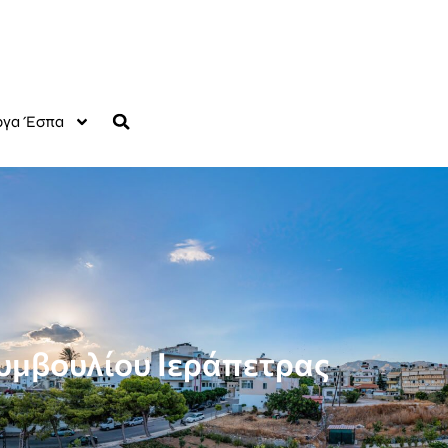
γα Έσπα
υμβουλίου Ιεράπετρας