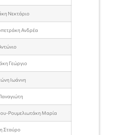
άκη Νεκτάριο
οπετράκη Ανδρέα
Αντώνιο
τάκη Γεώργιο
τώνη Ιωάννη
 Παναγιώτη
λου-Ρουμελιωτάκη Μαρία
κη Σταύρο