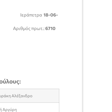
ΑΤΙΑ
Ιεράπετρα
18-06-
ΟΥ
Αριθμός πρωτ.:
6710
Η
ούλους:
υράκη Αλέξανδρο
ζή Αργύρη