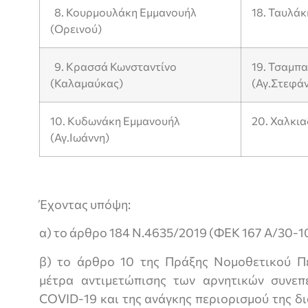
8. Κουρμουλάκη Εμμανουήλ
18. Ταυλά
(Ορεινού)
9. Κρασσά Κωνσταντίνο
19. Τσαμπ
(Καλαμαύκας)
(Αγ.Στεφά
10. Κυδωνάκη Εμμανουήλ
20. Χαλκι
(Αγ.Ιωάννη)
Έχοντας υπόψη:
α) το άρθρο 184 Ν.4635/2019 (ΦΕΚ 167 Α/30-1
β) το άρθρο 10 της Πράξης Νομοθετικού Π
μέτρα αντιμετώπισης των αρνητικών συνεπ
COVID-19 και της ανάγκης περιορισμού της δ