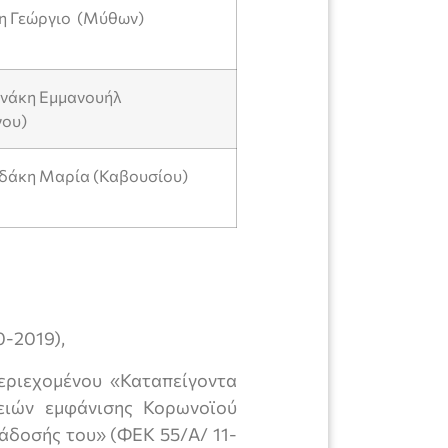
κη Γεώργιο (Μύθων)
ανάκη Εμμανουήλ
νου)
αδάκη Μαρία (Καβουσίου)
0-2019),
εριεχομένου «Καταπείγοντα
ειών εμφάνισης Κορωνοϊού
ιάδοσής του» (ΦΕΚ 55/Α/ 11-