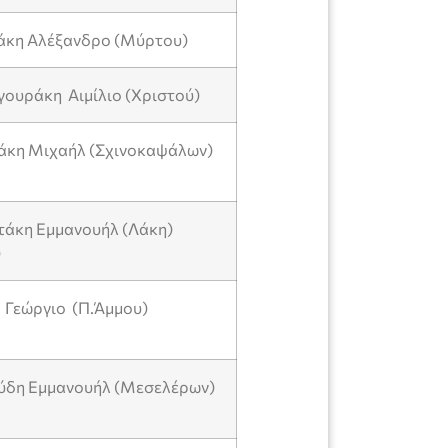
λάκη Αλέξανδρο (Μύρτου)
γουράκη Αιμίλιο (Χριστού)
πάκη Μιχαήλ (Σχινοκαψάλων)
ωτάκη Εμμανουήλ (Λάκη)
)
η Γεώργιο (Π.Άμμου)
ούδη Εμμανουήλ (Μεσελέρων)