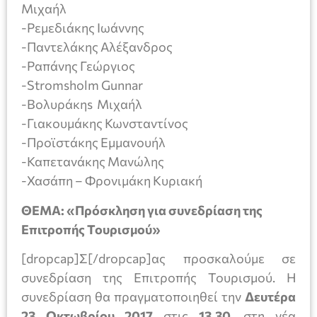
Μιχαήλ
-Ρεμεδιάκης Ιωάννης
-Παντελάκης Αλέξανδρος
-Ραπάνης Γεώργιος
-Stromsholm Gunnar
-Βολυράκηs Μιχαήλ
-Γιακουμάκης Κωνσταντίνος
-Προϊστάκης Εμμανουήλ
-Καπετανάκης Μανώλης
-Χασάπη – Φρονιμάκη Κυριακή
ΘΕΜΑ: «Πρόσκληση για συνεδρίαση της
Επιτροπής Τουρισμού»
[dropcap]Σ[/dropcap]ας προσκαλούμε σε
συνεδρίαση της Επιτροπής Τουρισμού. Η
συνεδρίαση θα πραγματοποιηθεί την
Δευτέρα
23 Οκτωβρίου
2017
στις
13.30
, στη νέα