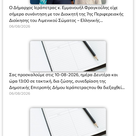
Ο Δήμαρχος Ιεράπετρας κ. Εμμανουήλ Φραγκούλης είχε
σήμερα συνάντηση με τον Διοικητή της 7ης Περιφερειακής
Διοίκησης του Λιμενικού Σώματος – Ελληνικής
Ακτοφυλακής (Λ.Σ.-ΕΛ.ΑΚΤ.), Αρχιπλοίαρχο Λ.Σ. κ. Ιωάννη
06/08/2026
Ορφανό
Σας προσκαλούμε στις 10-08-2026, ημέρα Δευτέρα και
ώρα 13:00 σε τακτική, δια ζώσης, συνεδρίαση της
Δημοτικής Επιτροπής Δήμου Ιεράπετραςπου θα διεξαχθεί
στο Δημοτικό Κατάστημα, Δημοκρατίας 31 στην αίθουσα
06/08/2026
«ΙΩΑΝΝΗΣ ΧΡΙΣΤΑΚΗΣ» στον 1ο όροφο, για τη συζήτηση
και λήψη αποφάσεων στα παρακάτω θέματα: