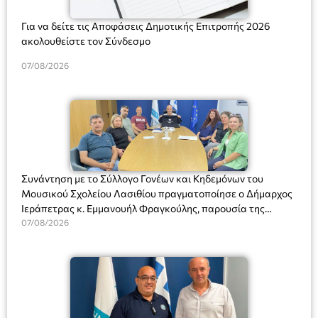
Για να δείτε τις Αποφάσεις Δημοτικής Επιτροπής 2026
ακολουθείστε τον Σύνδεσμο
07/08/2026
Συνάντηση με το Σύλλογο Γονέων και Κηδεμόνων του
Μουσικού Σχολείου Λασιθίου πραγματοποίησε ο Δήμαρχος
Ιεράπετρας κ. Εμμανουήλ Φραγκούλης, παρουσία της
Διευθύντριας του σχολείου κας Μαριάννας Χαΐτα.
07/08/2026