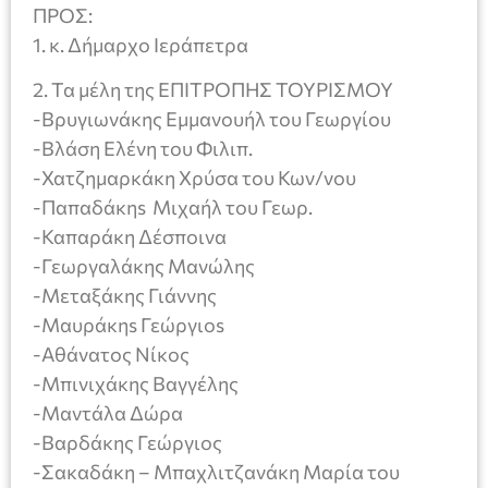
ΠΡΟΣ:
1. κ. Δήμαρχο Ιεράπετρα
2. Τα μέλη της ΕΠΙΤΡΟΠΗΣ ΤΟΥΡΙΣΜΟΥ
-Βρυγιωνάκης Εμμανουήλ του Γεωργίου
-Βλάση Ελένη του Φιλιπ.
-Χατζημαρκάκη Χρύσα του Κων/νου
-Παπαδάκηs Μιχαήλ του Γεωρ.
-Καπαράκη Δέσποινα
-Γεωργαλάκης Μανώλης
-Μεταξάκης Γιάννης
-Μαυράκηs Γεώργιοs
-Αθάνατος Νίκος
-Μπινιχάκης Βαγγέλης
-Μαντάλα Δώρα
-Βαρδάκης Γεώργιος
-Σακαδάκη – Μπαχλιτζανάκη Μαρία του