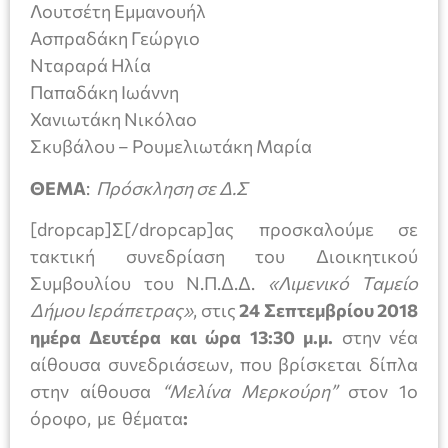
Λουτσέτη Εμμανουήλ
Ασπραδάκη Γεώργιο
Νταραρά Ηλία
Παπαδάκη Ιωάννη
Χανιωτάκη Νικόλαο
Σκυβάλου – Ρουμελιωτάκη Μαρία
ΘΕΜΑ
:
Πρόσκληση σε Δ.Σ
[dropcap]Σ[/dropcap]ας προσκαλούμε σε
τακτική συνεδρίαση του Διοικητικού
Συμβουλίου του Ν.Π.Δ.Δ.
«Λιμενικό Ταμείο
Δήμου Ιεράπετρας»
, στις
24 Σεπτεμβρίου
2018
ημέρα Δευτέρα και ώρα 13:30
μ.μ.
στην νέα
αίθουσα συνεδριάσεων, που βρίσκεται δίπλα
στην αίθουσα
“Μελίνα Μερκούρη”
στον 1ο
όροφο, με θέματα
: