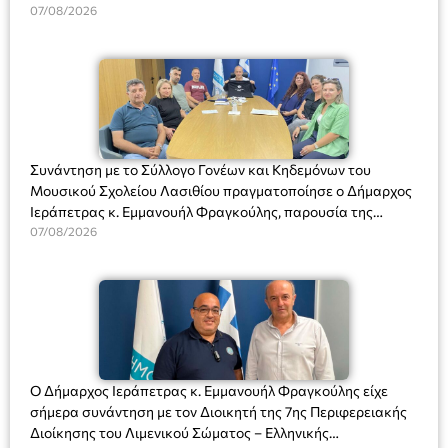
07/08/2026
Συνάντηση με το Σύλλογο Γονέων και Κηδεμόνων του
Μουσικού Σχολείου Λασιθίου πραγματοποίησε ο Δήμαρχος
Ιεράπετρας κ. Εμμανουήλ Φραγκούλης, παρουσία της
Διευθύντριας του σχολείου κας Μαριάννας Χαΐτα.
07/08/2026
Ο Δήμαρχος Ιεράπετρας κ. Εμμανουήλ Φραγκούλης είχε
σήμερα συνάντηση με τον Διοικητή της 7ης Περιφερειακής
Διοίκησης του Λιμενικού Σώματος – Ελληνικής