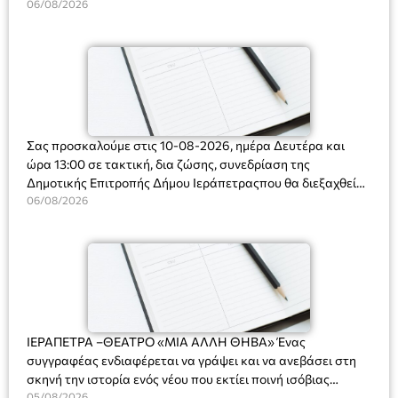
Ακτοφυλακής (Λ.Σ.-ΕΛ.ΑΚΤ.), Αρχιπλοίαρχο Λ.Σ. κ. Ιωάννη
06/08/2026
Ορφανό
Σας προσκαλούμε στις 10-08-2026, ημέρα Δευτέρα και
ώρα 13:00 σε τακτική, δια ζώσης, συνεδρίαση της
Δημοτικής Επιτροπής Δήμου Ιεράπετραςπου θα διεξαχθεί
στο Δημοτικό Κατάστημα, Δημοκρατίας 31 στην αίθουσα
06/08/2026
«ΙΩΑΝΝΗΣ ΧΡΙΣΤΑΚΗΣ» στον 1ο όροφο, για τη συζήτηση
και λήψη αποφάσεων στα παρακάτω θέματα:
ΙΕΡΑΠΕΤΡΑ –ΘΕΑΤΡΟ «ΜΙΑ ΑΛΛΗ ΘΗΒΑ» Ένας
συγγραφέας ενδιαφέρεται να γράψει και να ανεβάσει στη
σκηνή την ιστορία ενός νέου που εκτίει ποινή ισόβιας
κάθειρξης για πατροκτονία. Ένα πολυβραβευμένο έργο για
05/08/2026