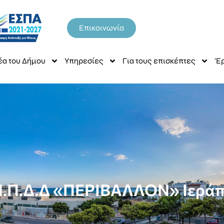
Επικοινωνία
έα του Δήμου
Υπηρεσίες
Για τους επισκέπτες
Έρ
Ν.Π.Δ.Δ «ΠΕΡΙΒΑΛΛΟΝ» Ιεράπε