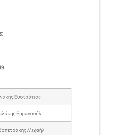
Σ
19
νάκης Ευστράτιος
αλάκης Εμμανουήλ
δοπετράκης Μιχαήλ