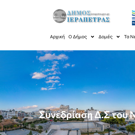
Αρχική
Ο Δήμος
Δομές
Τα Ν
Συνεδρίαση Δ.Σ του 