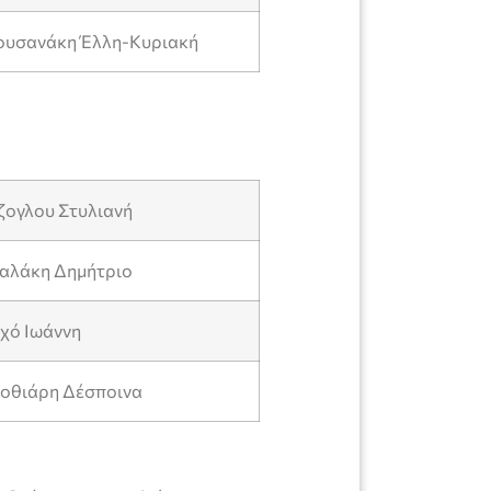
ουσανάκη Έλλη-Κυριακή
ζογλου Στυλιανή
αλάκη Δημήτριο
χό Ιωάννη
οθιάρη Δέσποινα