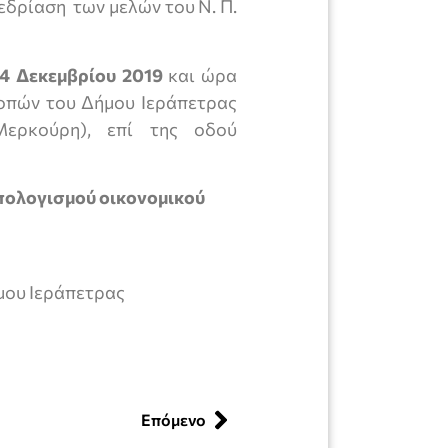
δρίαση των μελών του Ν. Π.
24 Δεκεμβρίου 2019
και ώρα
ροπών του Δήμου Ιεράπετρας
ερκούρη), επί της οδού
πολογισμού οικονομικού
μου Ιεράπετρας
Επόμενο