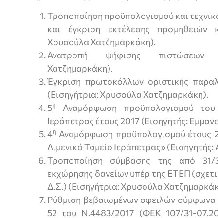
Τροποποίηση προϋπολογισμού και τεχνικ
και έγκριση εκτέλεσης προμηθειών κ
Χρυσούλα Χατζημαρκάκη).
Ανατροπή ψήφισης πιστώσεων (
Χατζημαρκάκη).
Έγκριση πρωτοκόλλων οριστικής παραλ
(Εισηγήτρια: Χρυσούλα Χατζημαρκάκη).
η
5
Αναμόρφωση προϋπολογισμού του Ν
Ιεράπετρας έτους 2017 (Εισηγητής: Εμμαν
η
4
Αναμόρφωση προϋπολογισμού έτους 20
Λιμενικό Ταμείο Ιεράπετρας» (Εισηγητής: 
Τροποποίηση σύμβασης της από 31/
εκχώρησης δανείων υπέρ της ΕΤΕΠ (σχετι
Δ.Σ.) (Εισηγήτρια: Χρυσούλα Χατζημαρκάκ
Ρύθμιση βεβαιωμένων οφειλών σύμφωνα μ
52 του Ν.4483/2017 (ΦΕΚ 107/31-07.201