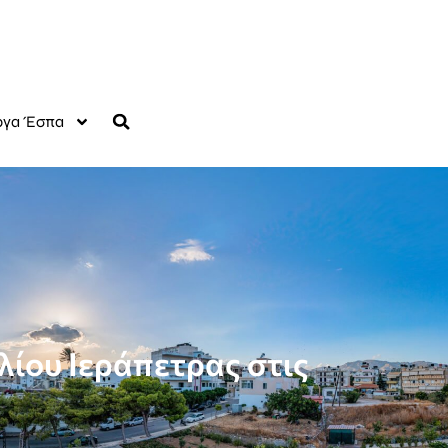
γα Έσπα
ίου Ιεράπετρας στις