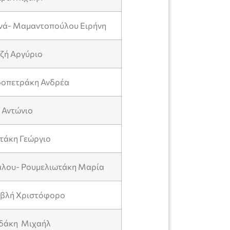
νά- Μαμαντοπούλου Ειρήνη
αζή Αργύριο
δοπετράκη Ανδρέα
 Αντώνιο
στάκη Γεώργιο
άλου- Ρουμελιωτάκη Μαρία
αβλή Χριστόφορο
ιδάκη Μιχαήλ