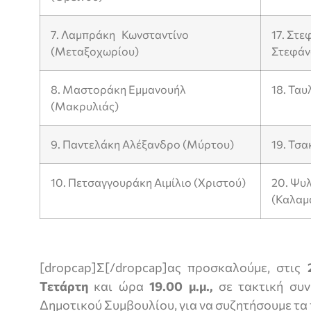
7. Λαμπράκη Κωνσταντίνο
17. Στε
(Μεταξοχωρίου)
Στεφάν
8. Μαστοράκη Εμμανουήλ
18. Τα
(Μακρυλιάς)
9. Παντελάκη Αλέξανδρο (Μύρτου)
19. Τσ
10. Πετσαγγουράκη Αιμίλιο (Χριστού)
20. Ψυ
(Καλαμ
[dropcap]Σ[/dropcap]ας προσκαλούμε, στις
Τετάρτη
και ώρα
19.00 μ.μ.,
σε τακτική συν
Δημοτικού Συμβουλίου, για να συζητήσουμε τα