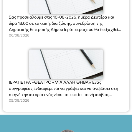
Σας προσκαλούμε στις 10-08-2026, ημέρα Δευτέρα και
ώρα 13:00 σε τακτική, δια ζώσης, συνεδρίαση της
Δημοτικής Επιτροπής Δήμου Ιεράπετραςπου θα διεξαχθεί
στο Δημοτικό Κατάστημα, Δημοκρατίας 31 στην αίθουσα
06/08/2026
«ΙΩΑΝΝΗΣ ΧΡΙΣΤΑΚΗΣ» στον 1ο όροφο, για τη συζήτηση
και λήψη αποφάσεων στα παρακάτω θέματα:
ΙΕΡΑΠΕΤΡΑ –ΘΕΑΤΡΟ «ΜΙΑ ΑΛΛΗ ΘΗΒΑ» Ένας
συγγραφέας ενδιαφέρεται να γράψει και να ανεβάσει στη
σκηνή την ιστορία ενός νέου που εκτίει ποινή ισόβιας
κάθειρξης για πατροκτονία. Ένα πολυβραβευμένο έργο για
05/08/2026
τις σχέσεις πατέρα-γιου, την ανδρική ταυτότητα, την ψυχική
ασθένεια, τον ερωτισμό. Ένα έργο αινιγματικό, συγκινητικό,
όσο και διασκεδαστικό. Ο διακεκριμένος σκηνοθέτης
Βαγγέλης Θεοδωρόπουλος ανέδειξε το πολυεπίπεδο αυτό
έργο, ενώ η παράσταση έχει καθιερωθεί ως σημαντικό