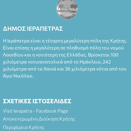
θεατρικό γεγονός χάρη στις εξαιρετικές ερμηνείες του
Θάνου Λέκκα στον ρόλο του Συγγραφέα και του Δημήτρη
Καπουράνη, νικητή του βραβείου Δημήτρης Χορν 2022-
2023, για την ερμηνεία του στον διπλό ρόλο του Μαρτίν/
ΔΗΜΟΣ ΙΕΡΑΠΕΤΡΑΣ
Φεδερίκο. Σκηνοθεσία: Βαγγέλης Θεοδωρόπουλος Είσοδος: :
Ταμείο 22€- Προπώληση 20€( Άνεργοι, Φοιτητές, ΑΜΕΑ,
Η Ιεράπετρα είναι η τέταρτη μεγαλύτερη πόλη της Κρήτης.
άνω των 65 Προπώληση: Βιβλιοπωλείο Πάπυρος (Πλατεία
Είναι επίσης η μεγαλύτερη σε πληθυσμό πόλη του νομού
Πλαστήρα), E&G Mini market (Δημοκρατίας 39 Ιεράπετρα)
Λασιθίου και η νοτιότερη της Ελλάδας. Βρίσκεται 100
και στο more.com Χώρος: 3ο Γυμνάσιο Ιεράπετρας
(Είσοδος ΕΠΑ.Λ.) Έναρξη 21:15 Οργάνωση: ΚΝΩΣΟΣ
χιλιόμετρα νοτιοανατολικά από το Ηράκλειο, 242
ΘΕΑΤΡΙΚΕΣ ΠΑΡΑΓΩΓΕΣ ΕΕ
χιλιόμετρα από τα Χανιά και 36 χιλιόμετρα νότια από τον
Άγιο Νικόλαο.
ΣΧΕΤΙΚΕΣ ΙΣΤΟΣΕΛΙΔΕΣ
Visit Ierapetra - Facebook Page
Αποκεντρωμένη Διοίκηση Κρήτης
Περιφέρεια Κρήτης