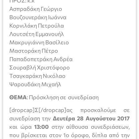
ΠΡΟΣ: κ.κ
Ασπραδάκη Γεώργιο
Βουζουνεράκη Ιωάννα
Κορνιλάκη Πετρούλα
Λουτσέτη Εμμανουήλ
Μακρυγιάννη Βασίλειο
Μαστοράκη Πέτρο
Παπαδοπετράκη Ανδρέα
Σουραβλή Χριστόφορο
Τσαγκαράκη Νικόλαο
Ψαρουδάκη Μιχαήλ
ΘΕΜΑ
: Πρόσκληση σε συνεδρίαση
[dropcap]Σ[/dropcap]ας προσκαλούμε σε
συνεδρίαση την
Δευτέρα 28 Αυγούστου 2017
και ώρα
13:00
στην αίθουσα συνεδριάσεων,
που βρίσκεται στον 1ο όροφο, δίπλα από την