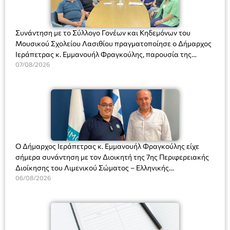
Συνάντηση με το Σύλλογο Γονέων και Κηδεμόνων του
Μουσικού Σχολείου Λασιθίου πραγματοποίησε ο Δήμαρχος
Ιεράπετρας κ. Εμμανουήλ Φραγκούλης, παρουσία της
Διευθύντριας του σχολείου κας Μαριάννας Χαΐτα.
07/08/2026
Ο Δήμαρχος Ιεράπετρας κ. Εμμανουήλ Φραγκούλης είχε
σήμερα συνάντηση με τον Διοικητή της 7ης Περιφερειακής
Διοίκησης του Λιμενικού Σώματος – Ελληνικής
Ακτοφυλακής (Λ.Σ.-ΕΛ.ΑΚΤ.), Αρχιπλοίαρχο Λ.Σ. κ. Ιωάννη
06/08/2026
Ορφανό