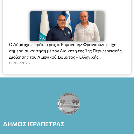
Ο Δήμαρχος Ιεράπετρας κ. Εμμανουήλ Φραγκούλης είχε
σήμερα συνάντηση με τον Διοικητή της 7ης Περιφερειακής
Διοίκησης του Λιμενικού Σώματος – Ελληνικής
Ακτοφυλακής (Λ.Σ.-ΕΛ.ΑΚΤ.), Αρχιπλοίαρχο Λ.Σ. κ. Ιωάννη
06/08/2026
Ορφανό
ΔΗΜΟΣ ΙΕΡΑΠΕΤΡΑΣ