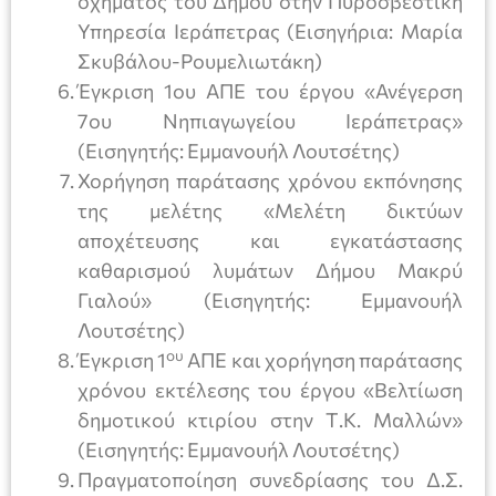
οχήματος του Δήμου στην Πυροσβεστική
Υπηρεσία Ιεράπετρας (Εισηγήρια: Μαρία
Σκυβάλου-Ρουμελιωτάκη)
Έγκριση 1ου ΑΠΕ του έργου «Ανέγερση
7ου Νηπιαγωγείου Ιεράπετρας»
(Εισηγητής: Εμμανουήλ Λουτσέτης)
Χορήγηση παράτασης χρόνου εκπόνησης
της μελέτης «Μελέτη δικτύων
αποχέτευσης και εγκατάστασης
καθαρισμού λυμάτων Δήμου Μακρύ
Γιαλού» (Εισηγητής: Εμμανουήλ
Λουτσέτης)
ου
Έγκριση 1
ΑΠΕ και χορήγηση παράτασης
χρόνου εκτέλεσης του έργου «Βελτίωση
δημοτικού κτιρίου στην Τ.Κ. Μαλλών»
(Εισηγητής: Εμμανουήλ Λουτσέτης)
Πραγματοποίηση συνεδρίασης του Δ.Σ.