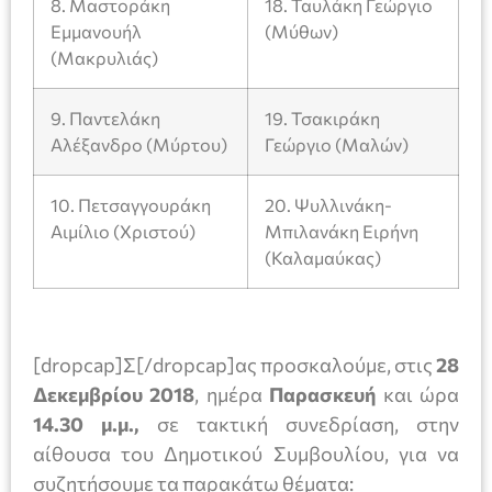
8. Μαστοράκη
18. Ταυλάκη Γεώργιο
Εμμανουήλ
(Μύθων)
(Μακρυλιάς)
9. Παντελάκη
19. Τσακιράκη
Αλέξανδρο (Μύρτου)
Γεώργιο (Μαλών)
10. Πετσαγγουράκη
20. Ψυλλινάκη-
Αιμίλιο (Χριστού)
Μπιλανάκη Ειρήνη
(Καλαμαύκας)
[dropcap]Σ[/dropcap]ας προσκαλούμε, στις
28
Δεκεμβρίου
2018
, ημέρα
Παρασκευή
και ώρα
14.30 μ.μ.,
σε τακτική συνεδρίαση, στην
αίθουσα του Δημοτικού Συμβουλίου, για να
συζητήσουμε τα παρακάτω θέματα: