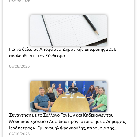
08/08/2026
Για να δείτε τις Αποφάσεις Δημοτικής Επιτροπής 2026
ακολουθείστε τον Σύνδεσμο
07/08/2026
Συνάντηση με το Σύλλογο Γονέων και Κηδεμόνων του
Μουσικού Σχολείου Λασιθίου πραγματοποίησε ο Δήμαρχος
Ιεράπετρας κ. Εμμανουήλ Φραγκούλης, παρουσία της
Διευθύντριας του σχολείου κας Μαριάννας Χαΐτα.
07/08/2026