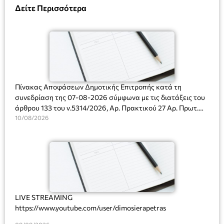
Δείτε Περισσότερα
Πίνακας Αποφάσεων Δημοτικής Επιτροπής κατά τη
συνεδρίαση της 07-08-2026 σύμφωνα με τις διατάξεις του
άρθρου 133 του ν.5314/2026, Αρ. Πρακτικού 27 Αρ. Πρωτ.
Πρόσκλησης: 10817/03-08-2026
10/08/2026
LIVE STREAMING
https://www.youtube.com/user/dimosierapetras