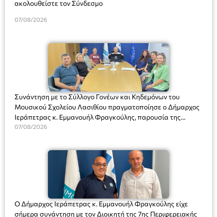
ακολουθείστε τον Σύνδεσμο
07/08/2026
Συνάντηση με το Σύλλογο Γονέων και Κηδεμόνων του
Μουσικού Σχολείου Λασιθίου πραγματοποίησε ο Δήμαρχος
Ιεράπετρας κ. Εμμανουήλ Φραγκούλης, παρουσία της
Διευθύντριας του σχολείου κας Μαριάννας Χαΐτα.
07/08/2026
Ο Δήμαρχος Ιεράπετρας κ. Εμμανουήλ Φραγκούλης είχε
σήμερα συνάντηση με τον Διοικητή της 7ης Περιφερειακής