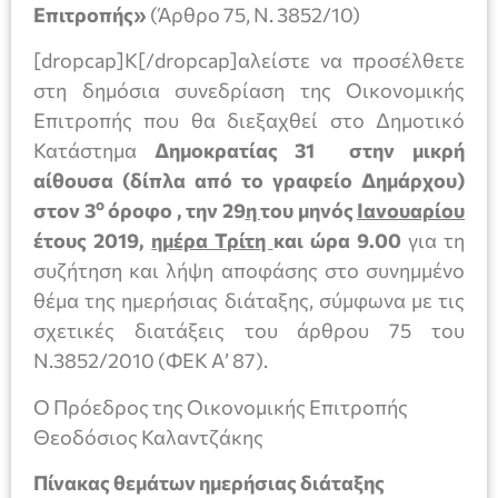
Επιτροπής»
(Άρθρο 75, Ν. 3852/10)
[dropcap]Κ[/dropcap]αλείστε να προσέλθετε
στη δημόσια συνεδρίαση της Οικονομικής
Επιτροπής που θα διεξαχθεί στο Δημοτικό
Κατάστημα
Δημοκρατίας 31 στην μικρή
αίθουσα (δίπλα από το γραφείο Δημάρχου)
ο
στον 3
όροφο , την 29
η
του μηνός
Ιανουαρίου
έτους 2019,
ημέρα Τρίτη
και ώρα 9.00
για τη
συζήτηση και λήψη αποφάσης στο συνημμένο
θέμα της ημερήσιας διάταξης, σύμφωνα με τις
σχετικές διατάξεις του άρθρου 75 του
Ν.3852/2010 (ΦΕΚ Α’ 87).
Ο Πρόεδρος της Οικονομικής Επιτροπής
Θεοδόσιος Καλαντζάκης
Πίνακας θεμάτων ημερήσιας διάταξης