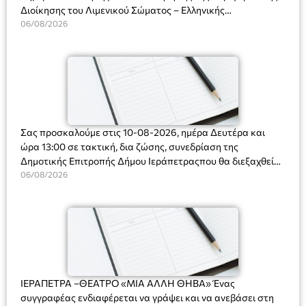
Διοίκησης του Λιμενικού Σώματος – Ελληνικής
Ακτοφυλακής (Λ.Σ.-ΕΛ.ΑΚΤ.), Αρχιπλοίαρχο Λ.Σ. κ. Ιωάννη
06/08/2026
Ορφανό
Σας προσκαλούμε στις 10-08-2026, ημέρα Δευτέρα και
ώρα 13:00 σε τακτική, δια ζώσης, συνεδρίαση της
Δημοτικής Επιτροπής Δήμου Ιεράπετραςπου θα διεξαχθεί
στο Δημοτικό Κατάστημα, Δημοκρατίας 31 στην αίθουσα
06/08/2026
«ΙΩΑΝΝΗΣ ΧΡΙΣΤΑΚΗΣ» στον 1ο όροφο, για τη συζήτηση
και λήψη αποφάσεων στα παρακάτω θέματα:
ΙΕΡΑΠΕΤΡΑ –ΘΕΑΤΡΟ «ΜΙΑ ΑΛΛΗ ΘΗΒΑ» Ένας
συγγραφέας ενδιαφέρεται να γράψει και να ανεβάσει στη