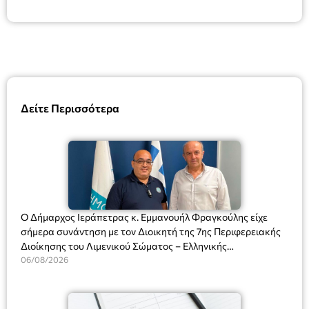
Δείτε Περισσότερα
Ο Δήμαρχος Ιεράπετρας κ. Εμμανουήλ Φραγκούλης είχε
σήμερα συνάντηση με τον Διοικητή της 7ης Περιφερειακής
Διοίκησης του Λιμενικού Σώματος – Ελληνικής
Ακτοφυλακής (Λ.Σ.-ΕΛ.ΑΚΤ.), Αρχιπλοίαρχο Λ.Σ. κ. Ιωάννη
06/08/2026
Ορφανό