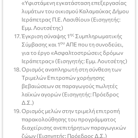
«Υφιστάμενη εγκατάσταση επεξεργασίας
λυμάτων του οικισμού Καλαμαύκας Δήμου
Ιεράπετρας Π.Ε. Λασιθίου» (Εισηγητής:
Εμμ. Λουτσέτης)
ης
Έγκριση σύναψης 1
Συμπληρωματικής
ου
Σύμβασης και 1
ΑΠΕ που τη συνοδεύει,
για το έργο «Ασφαλτοστρώσεις δρόμων
Ιεράπετρας» (Εισηγητής: Εμμ. Λουτσέτης)
Ορισμός αναπληρωτή στη σύνθεση των
Τριμελών Επιτροπών χορήγησης
βεβαιώσεων σε παραγωγούς πωλητές
λαϊκών αγορών (Εισηγητής: Πρόεδρος
Δ.Σ.)
Ορισμός μελών στην τριμελή επιτροπή
παρακολούθησης του προγράμματος
διαχείρισης ανεπιτήρητων παραγωγικών
ζώων (Εισηγητής: Πρόεδρος Δ.Σ.)