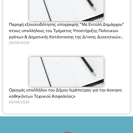
(Είσοδος ΕΠΑ.Λ.) Έναρξη 21:15 Οργάνωση: ΚΝΩΣΟΣ
ΘΕΑΤΡΙΚΕΣ ΠΑΡΑΓΩΓΕΣ ΕΕ
Παροχή εξουσιοδότησης υπογραφής “Με Εντολή Δημάρχου”
στους υπαλλήλους του Τμήματος Υποστήριξης Πολιτικών
ργάνων & Δημοτικής Κατάστασης της Δ/νσης Διοικητικών
Υπηρεσιών για αποφάσεις, πιστοποιητικά, πράξεις και
05/08/2026
χρήση του Πληροφοριακού Συστήματος “Μητρώο Πολιτών”
(Ν. 5314/2026).»
Ορισμός υπαλλήλου του Δήμου Ιεράπετρας για την άσκηση
καθηκόντων Τεχνικού Ασφαλείας»
05/08/2026