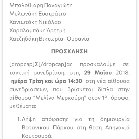
Μπαλοθιάρη Παναγιώτη
Μυλωνάκη Ευστράτιο
Χανιωτάκη Νικόλαο
Χαραλαμπάκη Άρτεμη
Χατζηδάκη Βικτωρία- Ουρανία
ΠΡΟΣΚΛΗΣΗ
[dropcap]Σ[/dropcap]ας προσκαλούμε σε
τακτική συνεδρίαση, στις
29 Μαΐου
2018,
ημέρα Τρίτη και ώρα 14:30
στη νέα αίθουσα
συνεδριάσεων, που βρίσκεται δίπλα στην
ο
αίθουσα “Μελίνα Μερκούρη” στον 1
όροφο,
με θέματα:
Λήψη απόφασης για τη δημιουργία
Βοτανικού Πάρκου στη θέση Απηγανιά
Κουτσουρά.