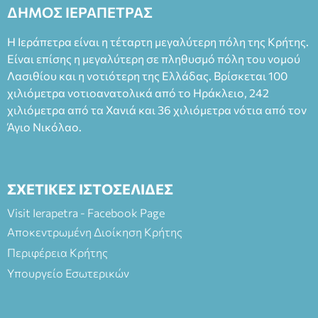
2023, για την ερμηνεία του στον διπλό ρόλο του Μαρτίν/
ΔΗΜΟΣ ΙΕΡΑΠΕΤΡΑΣ
Φεδερίκο. Σκηνοθεσία: Βαγγέλης Θεοδωρόπουλος Είσοδος: :
Ταμείο 22€- Προπώληση 20€( Άνεργοι, Φοιτητές, ΑΜΕΑ,
Η Ιεράπετρα είναι η τέταρτη μεγαλύτερη πόλη της Κρήτης.
άνω των 65 Προπώληση: Βιβλιοπωλείο Πάπυρος (Πλατεία
Είναι επίσης η μεγαλύτερη σε πληθυσμό πόλη του νομού
Πλαστήρα), E&G Mini market (Δημοκρατίας 39 Ιεράπετρα)
Λασιθίου και η νοτιότερη της Ελλάδας. Βρίσκεται 100
και στο more.com Χώρος: 3ο Γυμνάσιο Ιεράπετρας
(Είσοδος ΕΠΑ.Λ.) Έναρξη 21:15 Οργάνωση: ΚΝΩΣΟΣ
χιλιόμετρα νοτιοανατολικά από το Ηράκλειο, 242
ΘΕΑΤΡΙΚΕΣ ΠΑΡΑΓΩΓΕΣ ΕΕ
χιλιόμετρα από τα Χανιά και 36 χιλιόμετρα νότια από τον
Άγιο Νικόλαο.
ΣΧΕΤΙΚΕΣ ΙΣΤΟΣΕΛΙΔΕΣ
Visit Ierapetra - Facebook Page
Αποκεντρωμένη Διοίκηση Κρήτης
Περιφέρεια Κρήτης
Υπουργείο Εσωτερικών