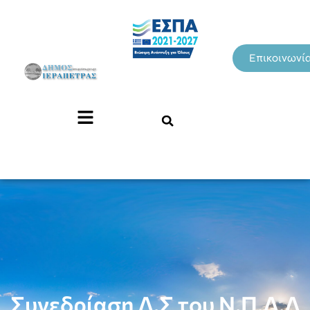
Επικοινωνί
Συνεδρίαση Δ.Σ του Ν.Π.Δ.Δ