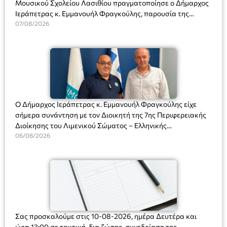
Μουσικού Σχολείου Λασιθίου πραγματοποίησε ο Δήμαρχος
Ιεράπετρας κ. Εμμανουήλ Φραγκούλης, παρουσία της
Διευθύντριας του σχολείου κας Μαριάννας Χαΐτα.
07/08/2026
Ο Δήμαρχος Ιεράπετρας κ. Εμμανουήλ Φραγκούλης είχε
σήμερα συνάντηση με τον Διοικητή της 7ης Περιφερειακής
Διοίκησης του Λιμενικού Σώματος – Ελληνικής
Ακτοφυλακής (Λ.Σ.-ΕΛ.ΑΚΤ.), Αρχιπλοίαρχο Λ.Σ. κ. Ιωάννη
06/08/2026
Ορφανό
Σας προσκαλούμε στις 10-08-2026, ημέρα Δευτέρα και
ώρα 13:00 σε τακτική, δια ζώσης, συνεδρίαση της