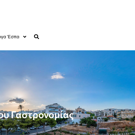
γα Έσπα
ου Γαστρονομίας