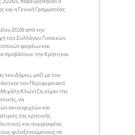
 2026», παρευρέθηκαν ο
 και η Γενική Γραμματέας
αΐου 2026 από την
χή του Συλλόγου Γυναικών
τοπικών φορέων και
θα προβάλουν την Κρήτη και
ς του Δήμου, μαζί με τον
λάκη και τον Περιφερειακό
 Μιχάλη Κλώντζα, είχαν την
ντικής, να
ών σκιουφιχτών και
στιμιές της κρητικής
δευτικος και συγγραφέας
 τους φιλοξενούμενους σε