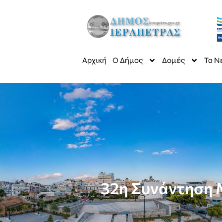
Αρχική
Ο Δήμος
Δομές
Τα Ν
32η Συνάντηση 