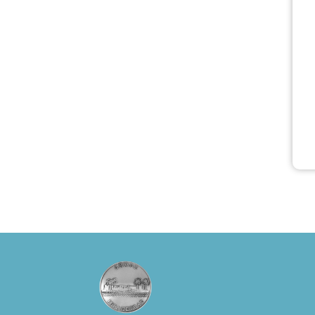
Πάπυρος
(Πλατεία
Πλαστήρα), E&G
Mini market
(Δημοκρατίας
39 Ιεράπετρα)
και
στο more.com
Χώρος: 3ο
Γυμνάσιο
Ιεράπετρας
(Είσοδος ΕΠΑ.Λ.)
Έναρξη 21:15
Οργάνωση:
ΚΝΩΣΟΣ
ΘΕΑΤΡΙΚΕΣ
ΠΑΡΑΓΩΓΕΣ ΕΕ