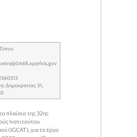
 Τύπου
apetra@0448.syzefxis.gov
2340313
η: Δημοκρατίας 31,
00
ο πλαίσιο της 32ης
ύς Ινστιτούτου
ού (IGCAT), για το έργο