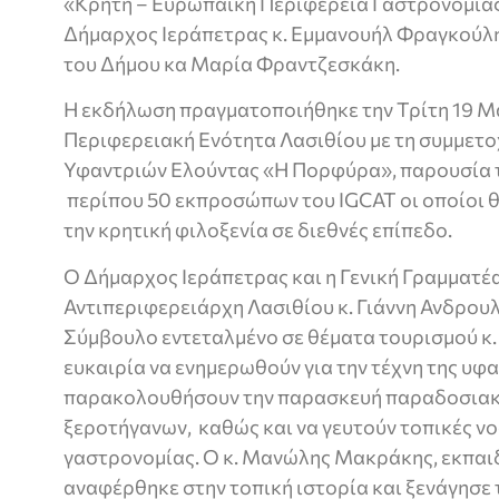
«Κρήτη – Ευρωπαϊκή Περιφέρεια Γαστρονομίας
Δήμαρχος Ιεράπετρας κ. Εμμανουήλ Φραγκούλης
του Δήμου κα Μαρία Φραντζεσκάκη.
Η εκδήλωση πραγματοποιήθηκε την Τρίτη 19 Μ
Περιφερειακή Ενότητα Λασιθίου με τη συμμετο
Υφαντριών Ελούντας «Η Πορφύρα», παρουσία 
περίπου 50 εκπροσώπων του IGCAT οι οποίοι 
την κρητική φιλοξενία σε διεθνές επίπεδο.
Ο Δήμαρχος Ιεράπετρας και η Γενική Γραμματέα
Αντιπεριφερειάρχη Λασιθίου κ. Γιάννη Ανδρου
Σύμβουλο εντεταλμένο σε θέματα τουρισμού κ.
ευκαιρία να ενημερωθούν για την τέχνη της υφα
παρακολουθήσουν την παρασκευή παραδοσιακ
ξεροτήγανων, καθώς και να γευτούν τοπικές νο
γαστρονομίας. Ο κ. Μανώλης Μακράκης, εκπαι
αναφέρθηκε στην τοπική ιστορία και ξενάγησε