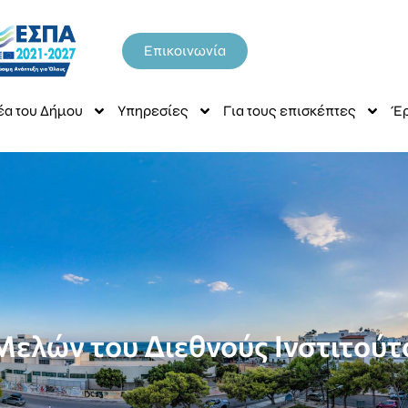
Επικοινωνία
έα του Δήμου
Υπηρεσίες
Για τους επισκέπτες
Έρ
Μελών του Διεθνούς Ινστιτούτ