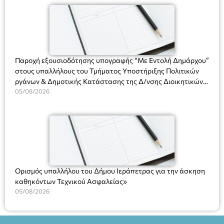
(Ν. 5314/2026).»
Πλαστήρα), E&G Mini market (Δημοκρατίας 39 Ιεράπετρα)
και στο more.com Χώρος: 3ο Γυμνάσιο Ιεράπετρας
(Είσοδος ΕΠΑ.Λ.) Έναρξη 21:15 Οργάνωση: ΚΝΩΣΟΣ
ΘΕΑΤΡΙΚΕΣ ΠΑΡΑΓΩΓΕΣ ΕΕ
Παροχή εξουσιοδότησης υπογραφής “Με Εντολή Δημάρχου”
στους υπαλλήλους του Τμήματος Υποστήριξης Πολιτικών
ργάνων & Δημοτικής Κατάστασης της Δ/νσης Διοικητικών
Υπηρεσιών για αποφάσεις, πιστοποιητικά, πράξεις και
05/08/2026
χρήση του Πληροφοριακού Συστήματος “Μητρώο Πολιτών”
(Ν. 5314/2026).»
Ορισμός υπαλλήλου του Δήμου Ιεράπετρας για την άσκηση
καθηκόντων Τεχνικού Ασφαλείας»
05/08/2026