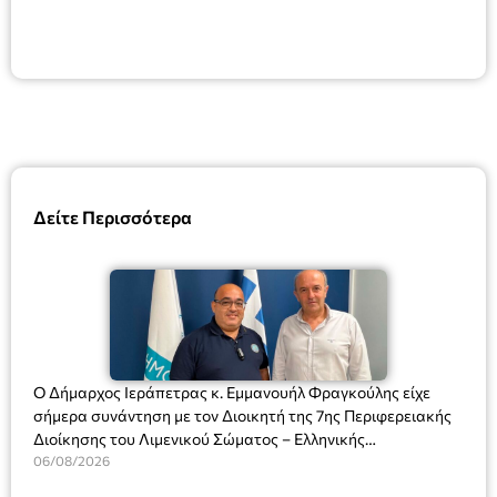
Δείτε Περισσότερα
Ο Δήμαρχος Ιεράπετρας κ. Εμμανουήλ Φραγκούλης είχε
σήμερα συνάντηση με τον Διοικητή της 7ης Περιφερειακής
Διοίκησης του Λιμενικού Σώματος – Ελληνικής
Ακτοφυλακής (Λ.Σ.-ΕΛ.ΑΚΤ.), Αρχιπλοίαρχο Λ.Σ. κ. Ιωάννη
06/08/2026
Ορφανό