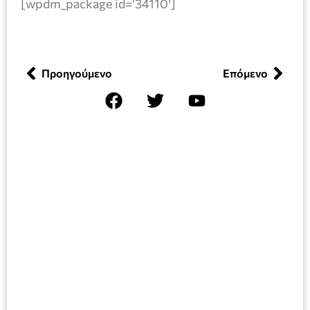
[wpdm_package id=’34110′]
Προηγούμενο
Επόμενο