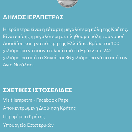
Θάνου Λέκκα στον ρόλο του Συγγραφέα και του Δημήτρη
Καπουράνη, νικητή του βραβείου Δημήτρης Χορν 2022-
2023, για την ερμηνεία του στον διπλό ρόλο του Μαρτίν/
ΔΗΜΟΣ ΙΕΡΑΠΕΤΡΑΣ
Φεδερίκο. Σκηνοθεσία: Βαγγέλης Θεοδωρόπουλος Είσοδος: :
Ταμείο 22€- Προπώληση 20€( Άνεργοι, Φοιτητές, ΑΜΕΑ,
Η Ιεράπετρα είναι η τέταρτη μεγαλύτερη πόλη της Κρήτης.
άνω των 65 Προπώληση: Βιβλιοπωλείο Πάπυρος (Πλατεία
Είναι επίσης η μεγαλύτερη σε πληθυσμό πόλη του νομού
Πλαστήρα), E&G Mini market (Δημοκρατίας 39 Ιεράπετρα)
Λασιθίου και η νοτιότερη της Ελλάδας. Βρίσκεται 100
και στο more.com Χώρος: 3ο Γυμνάσιο Ιεράπετρας
(Είσοδος ΕΠΑ.Λ.) Έναρξη 21:15 Οργάνωση: ΚΝΩΣΟΣ
χιλιόμετρα νοτιοανατολικά από το Ηράκλειο, 242
ΘΕΑΤΡΙΚΕΣ ΠΑΡΑΓΩΓΕΣ ΕΕ
χιλιόμετρα από τα Χανιά και 36 χιλιόμετρα νότια από τον
Άγιο Νικόλαο.
ΣΧΕΤΙΚΕΣ ΙΣΤΟΣΕΛΙΔΕΣ
Visit Ierapetra - Facebook Page
Αποκεντρωμένη Διοίκηση Κρήτης
Περιφέρεια Κρήτης
Υπουργείο Εσωτερικών