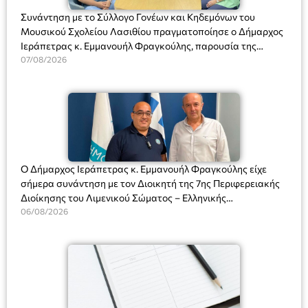
Συνάντηση με το Σύλλογο Γονέων και Κηδεμόνων του
Μουσικού Σχολείου Λασιθίου πραγματοποίησε ο Δήμαρχος
Ιεράπετρας κ. Εμμανουήλ Φραγκούλης, παρουσία της
Διευθύντριας του σχολείου κας Μαριάννας Χαΐτα.
07/08/2026
Ο Δήμαρχος Ιεράπετρας κ. Εμμανουήλ Φραγκούλης είχε
σήμερα συνάντηση με τον Διοικητή της 7ης Περιφερειακής
Διοίκησης του Λιμενικού Σώματος – Ελληνικής
Ακτοφυλακής (Λ.Σ.-ΕΛ.ΑΚΤ.), Αρχιπλοίαρχο Λ.Σ. κ. Ιωάννη
06/08/2026
Ορφανό