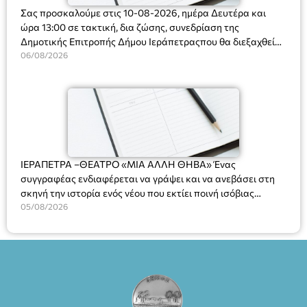
Σας προσκαλούμε στις 10-08-2026, ημέρα Δευτέρα και
ώρα 13:00 σε τακτική, δια ζώσης, συνεδρίαση της
Δημοτικής Επιτροπής Δήμου Ιεράπετραςπου θα διεξαχθεί
στο Δημοτικό Κατάστημα, Δημοκρατίας 31 στην αίθουσα
06/08/2026
«ΙΩΑΝΝΗΣ ΧΡΙΣΤΑΚΗΣ» στον 1ο όροφο, για τη συζήτηση
και λήψη αποφάσεων στα παρακάτω θέματα:
ΙΕΡΑΠΕΤΡΑ –ΘΕΑΤΡΟ «ΜΙΑ ΑΛΛΗ ΘΗΒΑ» Ένας
συγγραφέας ενδιαφέρεται να γράψει και να ανεβάσει στη
σκηνή την ιστορία ενός νέου που εκτίει ποινή ισόβιας
κάθειρξης για πατροκτονία. Ένα πολυβραβευμένο έργο για
05/08/2026
τις σχέσεις πατέρα-γιου, την ανδρική ταυτότητα, την ψυχική
ασθένεια, τον ερωτισμό. Ένα έργο αινιγματικό, συγκινητικό,
όσο και διασκεδαστικό. Ο διακεκριμένος σκηνοθέτης
Βαγγέλης Θεοδωρόπουλος ανέδειξε το πολυεπίπεδο αυτό
έργο, ενώ η παράσταση έχει καθιερωθεί ως σημαντικό
θεατρικό γεγονός χάρη στις εξαιρετικές ερμηνείες του