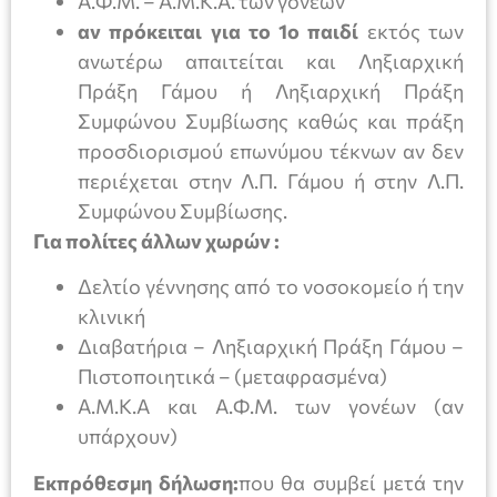
Α.Φ.Μ. – Α.Μ.Κ.Α. των γονέων
αν πρόκειται για το 1ο παιδί
εκτός των
ανωτέρω απαιτείται και Ληξιαρχική
Πράξη Γάμου ή Ληξιαρχική Πράξη
Συμφώνου Συμβίωσης καθώς και πράξη
προσδιορισμού επωνύμου τέκνων αν δεν
περιέχεται στην Λ.Π. Γάμου ή στην Λ.Π.
Συμφώνου Συμβίωσης.
Για πολίτες άλλων χωρών :
Δελτίο γέννησης από το νοσοκομείο ή την
κλινική
Διαβατήρια – Ληξιαρχική Πράξη Γάμου –
Πιστοποιητικά – (μεταφρασμένα)
Α.Μ.Κ.Α και Α.Φ.Μ. των γονέων (αν
υπάρχουν)
Εκπρόθεσμη δήλωση:
που θα συμβεί μετά την