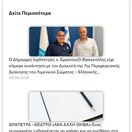
Δείτε Περισσότερα
Ο Δήμαρχος Ιεράπετρας κ. Εμμανουήλ Φραγκούλης είχε
σήμερα συνάντηση με τον Διοικητή της 7ης Περιφερειακής
Διοίκησης του Λιμενικού Σώματος – Ελληνικής
Ακτοφυλακής (Λ.Σ.-ΕΛ.ΑΚΤ.), Αρχιπλοίαρχο Λ.Σ. κ. Ιωάννη
06/08/2026
Ορφανό
ΙΕΡΑΠΕΤΡΑ –ΘΕΑΤΡΟ «ΜΙΑ ΑΛΛΗ ΘΗΒΑ» Ένας
συγγραφέας ενδιαφέρεται να γράψει και να ανεβάσει στη