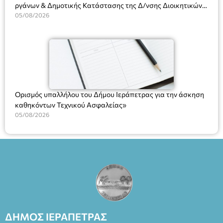
ργάνων & Δημοτικής Κατάστασης της Δ/νσης Διοικητικών
Υπηρεσιών για αποφάσεις, πιστοποιητικά, πράξεις και
05/08/2026
χρήση του Πληροφοριακού Συστήματος “Μητρώο Πολιτών”
(Ν. 5314/2026).»
Ορισμός υπαλλήλου του Δήμου Ιεράπετρας για την άσκηση
καθηκόντων Τεχνικού Ασφαλείας»
05/08/2026
ΔΗΜΟΣ ΙΕΡΑΠΕΤΡΑΣ