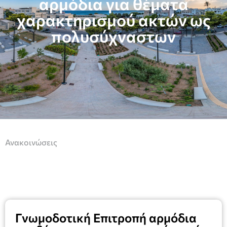
αρμόδια για θέματα
χαρακτηρισμού ακτών ως
πολυσύχναστων
Ανακοινώσεις
Γνωμοδοτική Επιτροπή αρμόδια