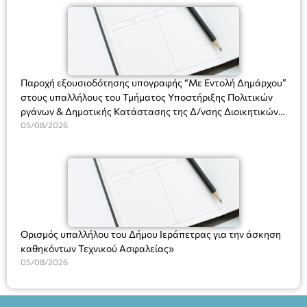
(Ν. 5314/2026).»
Πλαστήρα), E&G Mini market (Δημοκρατίας 39 Ιεράπετρα)
και στο more.com Χώρος: 3ο Γυμνάσιο Ιεράπετρας
(Είσοδος ΕΠΑ.Λ.) Έναρξη 21:15 Οργάνωση: ΚΝΩΣΟΣ
ΘΕΑΤΡΙΚΕΣ ΠΑΡΑΓΩΓΕΣ ΕΕ
Παροχή εξουσιοδότησης υπογραφής “Με Εντολή Δημάρχου”
στους υπαλλήλους του Τμήματος Υποστήριξης Πολιτικών
ργάνων & Δημοτικής Κατάστασης της Δ/νσης Διοικητικών
Υπηρεσιών για αποφάσεις, πιστοποιητικά, πράξεις και
05/08/2026
χρήση του Πληροφοριακού Συστήματος “Μητρώο Πολιτών”
(Ν. 5314/2026).»
Ορισμός υπαλλήλου του Δήμου Ιεράπετρας για την άσκηση
καθηκόντων Τεχνικού Ασφαλείας»
05/08/2026