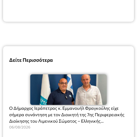
Δείτε Περισσότερα
Ο Δήμαρχος Ιεράπετρας κ. Εμμανουήλ Φραγκούλης είχε
σήμερα συνάντηση με τον Διοικητή της 7ης Περιφερειακής
Διοίκησης του Λιμενικού Σώματος – Ελληνικής
Ακτοφυλακής (Λ.Σ.-ΕΛ.ΑΚΤ.), Αρχιπλοίαρχο Λ.Σ. κ. Ιωάννη
06/08/2026
Ορφανό