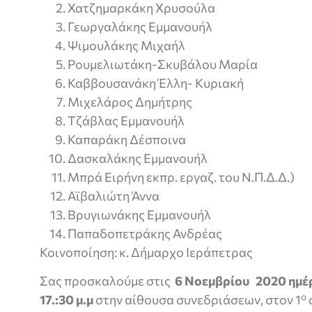
Χατζημαρκάκη Χρυσούλα
Γεωργαλάκης Εμμανουήλ
Ψιμουλάκης Μιχαήλ
Ρουμελιωτάκη-Σκυβάλου Μαρία
Καββουσανάκη Έλλη- Κυριακή
Μιχελάρος Δημήτρης
Τζάβλας Εμμανουήλ
Καπαράκη Δέσποινα
Δασκαλάκης Εμμανουήλ
Μπρά Ειρήνη εκπρ. εργαζ. του Ν.Π.Δ.Δ.)
Αϊβαλιώτη Άννα
Βρυγιωνάκης Εμμανουήλ
Παπαδοπετράκης Ανδρέας
Κοινοποίηση: κ. Δήμαρχο Ιεράπετρας
Σας προσκαλούμε στις
6 Νοεμβρίου 2020 ημέ
ο
17.:30 μ.μ
στην αίθουσα συνεδριάσεων, στον 1