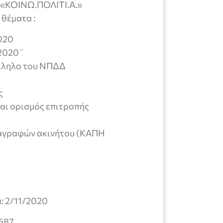
 «ΚΟΙΝΩ.ΠΟΛΙΤΙ.Α.»
θέματα :
020
 2020¨
λληλο του ΝΠΔΔ
ς
ι ορισμός επιτροπής
ιαγραφών ακινήτου (ΚΑΠΗ
/11/2020
687