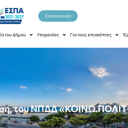
Επικοινωνία
έα του Δήμου
Υπηρεσίες
Για τους επισκέπτες
Έρ
αση, του ΝΠΔΔ «ΚΟΙΝΩ.ΠΟΛΙΤ