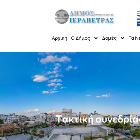
Αρχική
Ο Δήμος
Δομές
Τα Ν
Tακτική συνεδρί