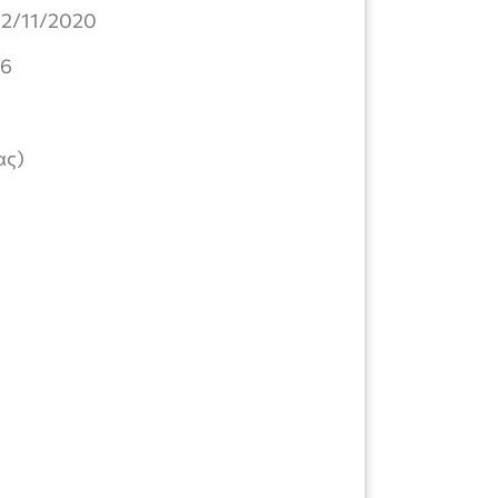
/11/2020
6
ας)