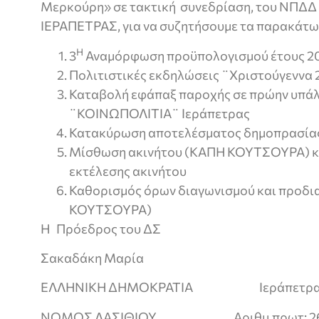
Μερκούρη» σε τακτική συνεδρίαση, του ΝΠΔΔ
ΙΕΡΑΠΕΤΡΑΣ, για να συζητήσουμε τα παρακάτω 
Η
3
Αναμόρφωση προϋπολογισμού έτους 2
Πολιτιστικές εκδηλώσεις ¨Χριστούγεννα
Καταβολή εφάπαξ παροχής σε πρώην υπά
¨ΚΟΙΝΩΠΟΛΙΤΙΑ¨ Ιεράπετρας
Κατακύρωση αποτελέσματος δημοπρασία
Μίσθωση ακινήτου (ΚΑΠΗ ΚΟΥΤΣΟΥΡΑ) κα
εκτέλεσης ακινήτου
Καθορισμός όρων διαγωνισμού και προδ
ΚΟΥΤΣΟΥΡΑ)
Η Πρόεδρος του ΔΣ
Σακαδάκη Μαρία
ΕΛΛΗΝΙΚΗ ΔΗΜΟΚΡΑΤΙΑ Ιεράπετρα: 2
ΝΟΜΟΣ ΛΑΣΙΘΙΟΥ Αριθμ.πρωτ: 2