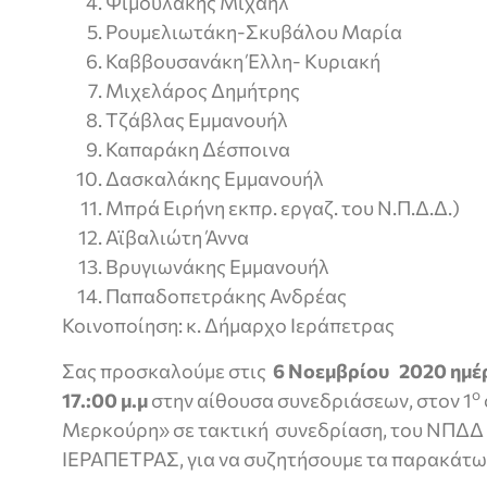
Ψιμουλάκης Μιχαήλ
Ρουμελιωτάκη-Σκυβάλου Μαρία
Καββουσανάκη Έλλη- Κυριακή
Μιχελάρος Δημήτρης
Τζάβλας Εμμανουήλ
Καπαράκη Δέσποινα
Δασκαλάκης Εμμανουήλ
Μπρά Ειρήνη εκπρ. εργαζ. του Ν.Π.Δ.Δ.)
Αϊβαλιώτη Άννα
Βρυγιωνάκης Εμμανουήλ
Παπαδοπετράκης Ανδρέας
Κοινοποίηση: κ. Δήμαρχο Ιεράπετρας
Σας προσκαλούμε στις
6 Νοεμβρίου 2020 ημέ
ο
17.:00 μ.μ
στην αίθουσα συνεδριάσεων, στον 1
Μερκούρη» σε τακτική συνεδρίαση, του ΝΠΔΔ
ΙΕΡΑΠΕΤΡΑΣ, για να συζητήσουμε τα παρακάτω 