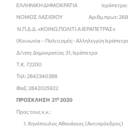
ΕΛΛΗΝΙΚΗ ΔΗΜΟΚΡΑΤΙΑ Ιεράπετρα: 2
ΝΟΜΟΣ ΛΑΣΙΘΙΟΥ Αριθμ.πρωτ: 268
Ν.Π.Δ.Δ. «ΚΟΙΝΩ.ΠΟΛΙΤΙ.Α ΙΕΡΑΠΕΤΡΑΣ»
(Κοινωνία – Πολιτισμός- Αλληλεγγύη Ιεράπετρ
Δ/νση: Δημοκρατίας 31, Ιεράπετρα
Τ.Κ. 72200
Τηλ: 2842340388
Φαξ: 2842025922
η
ΠΡΟΣΚΛΗΣΗ 21
2020
Προς τους κ.κ.:
Χηνόπουλος Αθανάσιος (Αντιπρόεδρος)