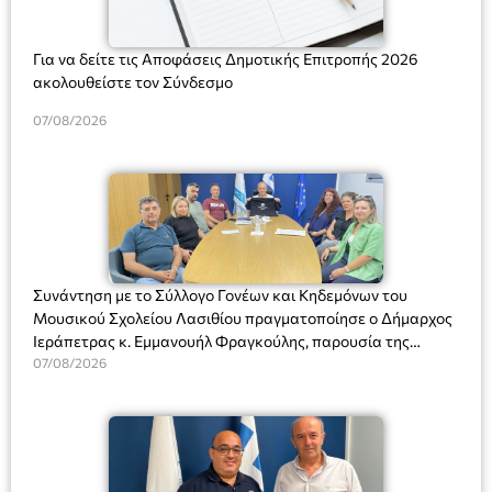
Για να δείτε τις Αποφάσεις Δημοτικής Επιτροπής 2026
ακολουθείστε τον Σύνδεσμο
07/08/2026
Συνάντηση με το Σύλλογο Γονέων και Κηδεμόνων του
Μουσικού Σχολείου Λασιθίου πραγματοποίησε ο Δήμαρχος
Ιεράπετρας κ. Εμμανουήλ Φραγκούλης, παρουσία της
Διευθύντριας του σχολείου κας Μαριάννας Χαΐτα.
07/08/2026