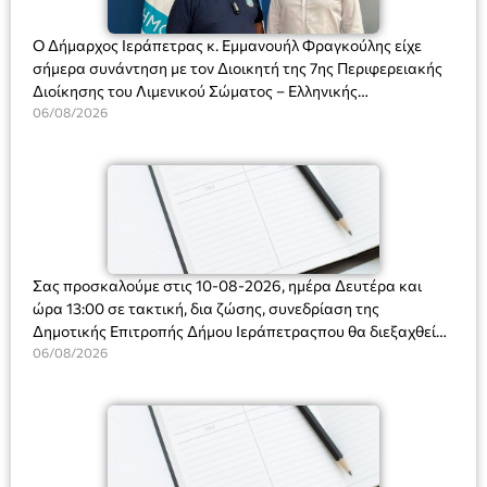
Ο Δήμαρχος Ιεράπετρας κ. Εμμανουήλ Φραγκούλης είχε
σήμερα συνάντηση με τον Διοικητή της 7ης Περιφερειακής
Διοίκησης του Λιμενικού Σώματος – Ελληνικής
Ακτοφυλακής (Λ.Σ.-ΕΛ.ΑΚΤ.), Αρχιπλοίαρχο Λ.Σ. κ. Ιωάννη
06/08/2026
Ορφανό
Σας προσκαλούμε στις 10-08-2026, ημέρα Δευτέρα και
ώρα 13:00 σε τακτική, δια ζώσης, συνεδρίαση της
Δημοτικής Επιτροπής Δήμου Ιεράπετραςπου θα διεξαχθεί
στο Δημοτικό Κατάστημα, Δημοκρατίας 31 στην αίθουσα
06/08/2026
«ΙΩΑΝΝΗΣ ΧΡΙΣΤΑΚΗΣ» στον 1ο όροφο, για τη συζήτηση
και λήψη αποφάσεων στα παρακάτω θέματα: