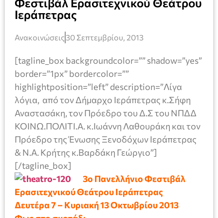
Φεστιβάλ Ερασιτεχνικού Θεάτρου
Ιεράπετρας
Ανακοινώσεις
30 Σεπτεμβρίου, 2013
[tagline_box backgroundcolor=”” shadow=”yes”
border=”1px” bordercolor=””
highlightposition=”left” description=”Λίγα
λόγια, από τον Δήμαρχο Ιεράπετρας κ.Σήφη
Αναστασάκη, τον Πρόεδρο του Δ.Σ του ΝΠΔΔ
ΚΟΙΝΩ.ΠΟΛΙΤΙ.Α. κ.Ιωάννη Λαθουράκη και τον
Πρόεδρο της Ένωσης Ξενοδόχων Ιεράπετρας
& Ν.Α. Κρήτης κ.Βαρδάκη Γεώργιο”]
[/tagline_box]
3ο Πανελλήνιο Φεστιβάλ
Ερασιτεχνικού Θεάτρου Ιεράπετρας
Δευτέρα 7 – Κυριακή 13 Οκτωβρίου 2013
Φως στο σκοτάδι