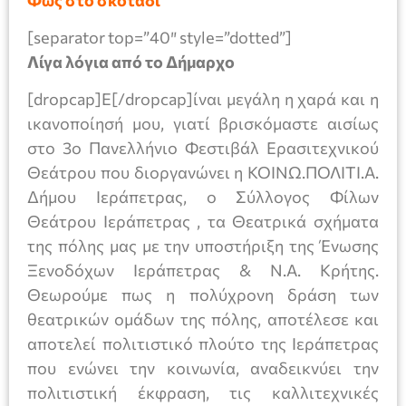
[separator top=”40″ style=”dotted”]
Λίγα λόγια από το Δήμαρχο
[dropcap]Ε[/dropcap]ίναι μεγάλη η χαρά και η
ικανοποίησή μου, γιατί βρισκόμαστε αισίως
στο 3ο Πανελλήνιο Φεστιβάλ Ερασιτεχνικού
Θεάτρου που διοργανώνει η ΚΟΙΝΩ.ΠΟΛΙΤΙ.Α.
Δήμου Ιεράπετρας, ο Σύλλογος Φίλων
Θεάτρου Ιεράπετρας , τα Θεατρικά σχήματα
της πόλης μας με την υποστήριξη της Ένωσης
Ξενοδόχων Ιεράπετρας & Ν.Α. Κρήτης.
Θεωρούμε πως η πολύχρονη δράση των
θεατρικών ομάδων της πόλης, αποτέλεσε και
αποτελεί πολιτιστικό πλούτο της Ιεράπετρας
που ενώνει την κοινωνία, αναδεικνύει την
πολιτιστική έκφραση, τις καλλιτεχνικές