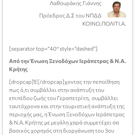
Λαθουράκης Γιάννης
Πρόεδρος Δ.Σ του ΝΠΔΔ
ΚΟΙΝΩ.ΠΟΛΙΤΙ.Α.
[separator top=”40″ style=”dashed”]
Από την Ένωση Ξενοδόχων Ιεράπετρας & Ν.Α.
Κρήτης
[dropcap]Έ[/dropcap]χοντας την πεποίθηση
πως ό,τι συμβάλλει στην ανάπτυξη του
επιπέδου ζωής του Γεραπετρίτη, συμβάλλει
ταυτόχρονα και στην τουριστική ανάπτυξη της
περιοχής μας, η Ένωση Ξενοδόχων Ιεράπετρας
& Ν.Α. Κρήτης με μεγάλη χαρά συμμετέχει σα
βασικός χορηγός στη διοργάνωση του 3ου