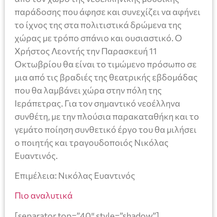
παράδοσης που άφησε και συνεχίζει να αφήνει
το ίχνος της στα πολιτιστικά δρώμενα της
χώρας με τρόπο σπάνιο και ουσιαστικό. Ο
Χρήστος Λεοντής την Παρασκευή 11
Οκτωβρίου θα είναι το τιμώμενο πρόσωπο σε
μια από τις βραδιές της θεατρικής εβδομάδας
που θα λαμβάνει χώρα στην πόλη της
Ιεράπετρας. Για τον σημαντικό νεοέλληνα
συνθέτη, με την πλούσια παρακαταθήκη και το
γεμάτο ποίηση συνθετικό έργο του θα μιλήσει
ο ποιητής και τραγουδοποιός Νικόλας
Ευαντινός.
Επιμέλεια: Νικόλας Ευαντινός
Πιο αναλυτικά
[separator top=”40″ style=”shadow”]