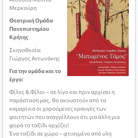
Μερκούρη
Θεατρική Ομάδα
Πανεπιστημίου
Κρήτης
Σκηνοθεσία:
Γιώργος Αντωνάκης
Για την ομάδα και το
έργο:
Φίλες & Φίλοι – σε λίγο και πριν αρχίσει η
παράσταση μας, θα ακουστούν από τα
καμαρίνια οι χαρούμενες κραυγές των
φοιτητών που αναγγέλλουν ότι για άλλη μια
φορά το ταξίδι αρχίζει!
Ένα ταξίδι σε χώρο – φτιαγμένο από υλη