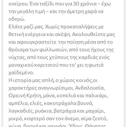
ονείρου. Ένα ταξίδι που για 30 χρόνια – έχω
την μεγάλη τιμή – και την άμετρη χαρά να
οδηγώ.
Ελάτε μαζί μας. Χωρίς προκαταλήψεις με
θετική ενέργεια και σκέψη. Ακολουθείστε μας
και αφουγκραστείτε την ποίηση μέσα από το
θρόισμα των φυλλωσιών, από τους ήχους της
νύχτας, από τους χτύπους της καρδιάς ενός
μοναχικού κοριτσιού που το’ χει η φωτιά
χαϊδεμένο.
Η ιστορία μας απλή, ο χώρος κοινός,οι
χαρακτήρες αναγνωρίσιμοι. Ανδαλουσία,
Ορεινή Κρήτη, μάνα, κοπελιά και παλικάρι,
αμπέλια, ελιές, κακοτράχαλα βουνά,
λαγκαδιές, ρυάκια, βατράχια και μαχαίρι,
μικρό, κοφτερό σαν τον άνεμο, αίμα ζεστό,
χώμα, βροχή και φεγγάρι. Ύβρις. Θάνατος.