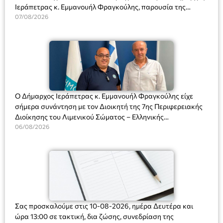
Ιεράπετρας κ. Εμμανουήλ Φραγκούλης, παρουσία της
Διευθύντριας του σχολείου κας Μαριάννας Χαΐτα.
07/08/2026
Ο Δήμαρχος Ιεράπετρας κ. Εμμανουήλ Φραγκούλης είχε
σήμερα συνάντηση με τον Διοικητή της 7ης Περιφερειακής
Διοίκησης του Λιμενικού Σώματος – Ελληνικής
Ακτοφυλακής (Λ.Σ.-ΕΛ.ΑΚΤ.), Αρχιπλοίαρχο Λ.Σ. κ. Ιωάννη
06/08/2026
Ορφανό
Σας προσκαλούμε στις 10-08-2026, ημέρα Δευτέρα και
ώρα 13:00 σε τακτική, δια ζώσης, συνεδρίαση της