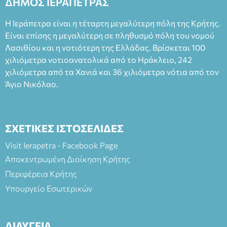
ΔΗΜΟΣ ΙΕΡΑΠΕΤΡΑΣ
Φεδερίκο. Σκηνοθεσία: Βαγγέλης Θεοδωρόπουλος Είσοδος: :
Ταμείο 22€- Προπώληση 20€( Άνεργοι, Φοιτητές, ΑΜΕΑ,
Η Ιεράπετρα είναι η τέταρτη μεγαλύτερη πόλη της Κρήτης.
άνω των 65 Προπώληση: Βιβλιοπωλείο Πάπυρος (Πλατεία
Είναι επίσης η μεγαλύτερη σε πληθυσμό πόλη του νομού
Πλαστήρα), E&G Mini market (Δημοκρατίας 39 Ιεράπετρα)
Λασιθίου και η νοτιότερη της Ελλάδας. Βρίσκεται 100
και στο more.com Χώρος: 3ο Γυμνάσιο Ιεράπετρας
(Είσοδος ΕΠΑ.Λ.) Έναρξη 21:15 Οργάνωση: ΚΝΩΣΟΣ
χιλιόμετρα νοτιοανατολικά από το Ηράκλειο, 242
ΘΕΑΤΡΙΚΕΣ ΠΑΡΑΓΩΓΕΣ ΕΕ
χιλιόμετρα από τα Χανιά και 36 χιλιόμετρα νότια από τον
Άγιο Νικόλαο.
ΣΧΕΤΙΚΕΣ ΙΣΤΟΣΕΛΙΔΕΣ
Visit Ierapetra - Facebook Page
Αποκεντρωμένη Διοίκηση Κρήτης
Περιφέρεια Κρήτης
Υπουργείο Εσωτερικών
ΔΙΑΥΓΕΙΑ