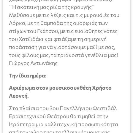
¨Η σκοτεινή μας ρίζα της κραυγής¨
Μεθύσαμε με τις λέξεις και τις μυρουδιές του
Λόρκα, με τη θαμπάδα της ομορφιάς των
στίχων του Γκάτσου, με τις ευαίσθητες νότες
του Χατζιδάκι και φτιάξαμε τη σημερινή
παράσταση για να γιορτάσουμε μαζί με σας,
τους φίλους μας, τα τριακοστά γενέθλια μας!
Γιώργος Αντωνάκης
Την ίδια ημέρα:
Αφιέρωμα στον μουσικοσυνθέτη Χρήστο
Λεοντή.
Στα πλαίσια του 3ου Πανελλήνιου Φεστιβάλ
Ερασιτεχνικού Θεάτρου θα τιμηθεί στην
Ιεράπετρα μια καλλιτεχνική προσωπικότητα
από τον χώρο της νεοελληνικής μουσικής