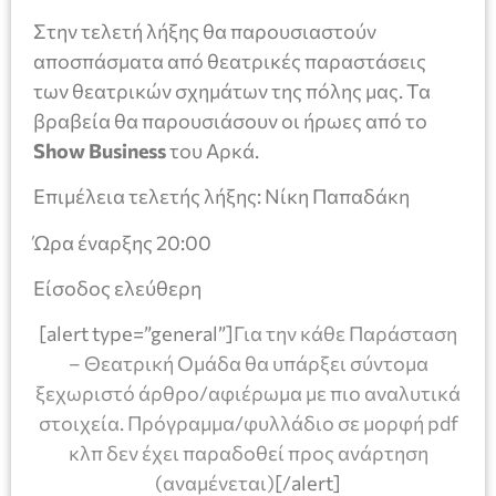
Στην τελετή λήξης θα παρουσιαστούν
αποσπάσματα από θεατρικές παραστάσεις
των θεατρικών σχημάτων της πόλης μας. Τα
βραβεία θα παρουσιάσουν οι ήρωες από το
Show Business
του Αρκά.
Επιμέλεια τελετής λήξης: Νίκη Παπαδάκη
Ώρα έναρξης 20:00
Είσοδος ελεύθερη
[alert type=”general”]
Για την κάθε Παράσταση
– Θεατρική Ομάδα θα υπάρξει σύντομα
ξεχωριστό άρθρο/αφιέρωμα με πιο αναλυτικά
στοιχεία. Πρόγραμμα/φυλλάδιο σε μορφή pdf
κλπ δεν έχει παραδοθεί προς ανάρτηση
(αναμένεται)
[/alert]