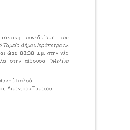
 τακτική συνεδρίαση του
ό Ταμείο
Δήμου Ιεράπετρας»
,
και ώρα 08:30
μ.μ.
στην νέα
ίπλα στην αίθουσα
“Μελίνα
Μακρύ Γιαλού
τ. Λιμενικού Ταμείου