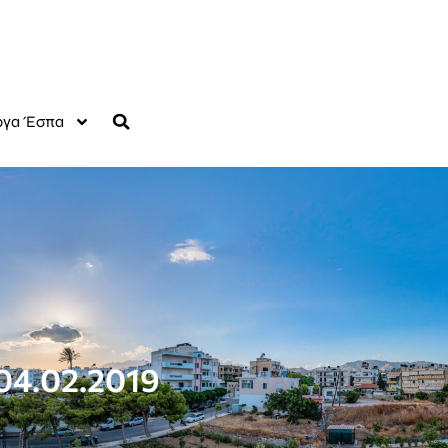
γα Έσπα
 04.02.2019