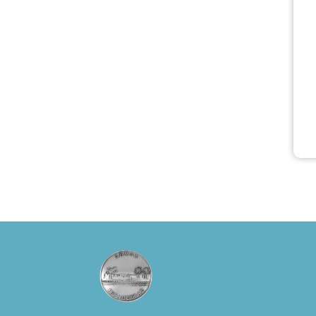
ερμηνείες του
Θάνου Λέκκα
στον ρόλο του
Συγγραφέα και
του Δημήτρη
Καπουράνη,
νικητή του
βραβείου
Δημήτρης Χορν
2022-2023, για
την ερμηνεία του
στον διπλό ρόλο
του Μαρτίν/
Φεδερίκο.
Σκηνοθεσία: Βαγ
γέλης
Θεοδωρόπουλος
Είσοδος: : Ταμείο
22€-
Προπώληση 20€
( Άνεργοι,