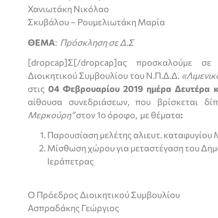
Χανιωτάκη Νικόλαο
Σκυβάλου – Ρουμελιωτάκη Μαρία
ΘΕΜΑ
:
Πρόσκληση σε Δ.Σ
[dropcap]Σ[/dropcap]ας προσκαλούμε σε
Διοικητικού Συμβουλίου του Ν.Π.Δ.Δ.
«Λιμενικ
στις
04 Φεβρουαρίου
2019 ημέρα Δευτέρα 
αίθουσα συνεδριάσεων, που βρίσκεται δ
Μερκούρη”
στον 1ο όροφο, με θέματα
:
Παρουσίαση μελέτης αλιευτ. καταφυγίου 
Μίσθωση χώρου για μεταστέγαση του Δημο
Ιεράπετρας
Ο Πρόεδρος Διοικητικού Συμβουλίου
Ασπραδάκης Γεώργιος