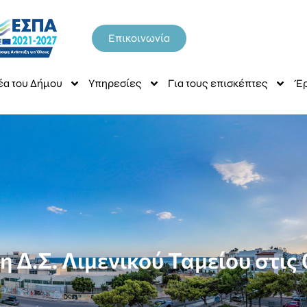
Επικοινωνία
έα του Δήμου
Υπηρεσίες
Για τους επισκέπτες
Έρ
 Δ.Σ. Λιμενικού Ταμείου στις