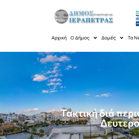
Αρχική
Ο Δήμος
Δομές
Τα Ν
Τακτική διά περ
Δευτερο