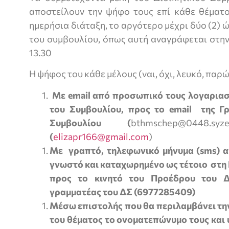
αποστείλουν την ψήφο τους επί κάθε θέματο
ημερήσια διάταξη, το αργότερο μέχρι δύο (2) 
του συμβουλίου, όπως αυτή αναγράφεται στην
13.30
Η ψήφος του κάθε μέλους (ναι, όχι, λευκό, παρ
Με email από προσωπικό τους λογαριασ
του Συμβουλίου, προς το email της Γρ
Συμβουλίου (
bthmschep@0448.syzef
(
elizapr166@gmail.com
)
Με γραπτό, τηλεφωνικό μήνυμα (sms) α
γνωστό και καταχωρημένο ως τέτοιο στη 
προς το κινητό του Προέδρου του ΔΣ
γραμματέας του ΔΣ (6977285409)
Μέσω επιστολής που θα περιλαμβάνει τη
του θέματος το ονοματεπώνυμο τους και