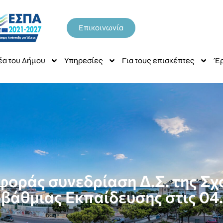
Επικοινωνία
έα του Δήμου
Υπηρεσίες
Για τους επισκέπτες
Έρ
ιφοράς συνεδρίαση Δ.Σ. της Σχ
βάθμιας Εκπαίδευσης στις 04