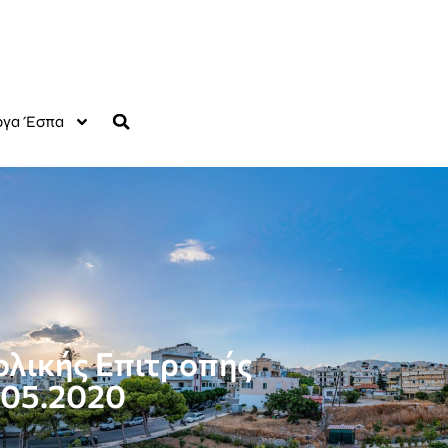
γα Έσπα
ολικής Επιτροπής
.05.2020