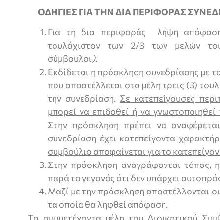
ΟΔΗΓΙΕΣ ΓΙΑ ΤΗΝ ΔΙΑ ΠΕΡΙΦΟΡΑΣ ΣΥΝΕ
Για τη δια περιφοράς λήψη απόφασης
τουλάχιστον των 2/3 των μελών το
σύμβουλοι
).
Εκδίδεται η πρόσκληση συνεδρίασης με τ
που αποστέλλεται στα μέλη τρεις (3) του
την συνεδρίαση.
Σε κατεπείγουσες περι
μπορεί να επιδοθεί ή να γνωστοποιηθεί 
Στην πρόσκληση πρέπει να αναφέρεται
συνεδρίαση έχει κατεπείγοντα χαρακτήρ
συμβούλιο αποφαίνεται για το κατεπείγον
Στην πρόσκληση αναγράφονται τόπος, η
παρά το γεγονός ότι δεν υπάρχει αυτοπρ
Μαζί με την πρόσκληση αποστέλλονται οι
τα οποία θα ληφθεί απόφαση.
Τα συμμετέχοντα μέλη του Διοικητικού Συμ