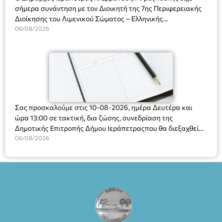
σήμερα συνάντηση με τον Διοικητή της 7ης Περιφερειακής
Διοίκησης του Λιμενικού Σώματος – Ελληνικής
Ακτοφυλακής (Λ.Σ.-ΕΛ.ΑΚΤ.), Αρχιπλοίαρχο Λ.Σ. κ. Ιωάννη
06/08/2026
Ορφανό
Σας προσκαλούμε στις 10-08-2026, ημέρα Δευτέρα και
ώρα 13:00 σε τακτική, δια ζώσης, συνεδρίαση της
Δημοτικής Επιτροπής Δήμου Ιεράπετραςπου θα διεξαχθεί
στο Δημοτικό Κατάστημα, Δημοκρατίας 31 στην αίθουσα
06/08/2026
«ΙΩΑΝΝΗΣ ΧΡΙΣΤΑΚΗΣ» στον 1ο όροφο, για τη συζήτηση
και λήψη αποφάσεων στα παρακάτω θέματα: