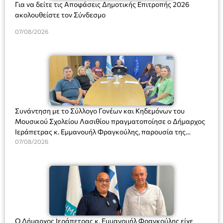
Για να δείτε τις Αποφάσεις Δημοτικής Επιτροπής 2026
ακολουθείστε τον Σύνδεσμο
07/08/2026
Συνάντηση με το Σύλλογο Γονέων και Κηδεμόνων του
Μουσικού Σχολείου Λασιθίου πραγματοποίησε ο Δήμαρχος
Ιεράπετρας κ. Εμμανουήλ Φραγκούλης, παρουσία της
Διευθύντριας του σχολείου κας Μαριάννας Χαΐτα.
07/08/2026
Ο Δήμαρχος Ιεράπετρας κ. Εμμανουήλ Φραγκούλης είχε