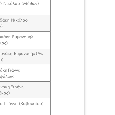
νό Νικόλαο (Μύθων)
ιδάκη Νικόλαο
ν)
πακάκη Εμμανουήλ
ιάς)
πανάκη Εμμανουήλ (Αγ.
υ)
τάκη Γιάννα
αψάλων)
ινάκη Ειρήνη
ύκας)
ο Ιωάννη (Καβουσίου)