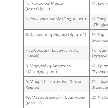
4. Καρτσακλή Μαρία
14. Σιγα
(Μεσελέρων)
5. Κοκκινάκη Μαρία (Παχ. Άμμου)
15. Σπυρ
(Γδοχίω
6. Κριτσωτάκη Μιχαήλ (Χριστού)
16. Ταμ
(Μακρυλ
7. Λαθουράκη Εμμανουήλ (Αγ.
17. Τσαμ
Ιωάννη)
Στεφάνο
8. Μαργετάκη Απόστολο
18. Χρισ
(Μεταξοχωρίου)
(Σχινοκ
9. Μαυρή Κωνσταντίνο (Κάτω
19. Ψυλλ
Χωριού)
(Καλαμα
10. Μεραμβελιωτάκη Εμμανουήλ
20. Ψύλλ
(Μαλών)