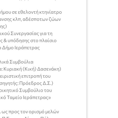
μου σε εθελοντή κτηνίατρο
μανσης κλπ, αδέσποτων ζώων
ης)
κού Συνεργασίας για τη
ς & υπόδησης στο πλαίσιο
ο Δήμο Ιεράπετρας
λικά Συμβούλια
: Κυριακή (Κική) Δασενάκη)
ιριστική επιτροπή του
ισηγητής: Πρόεδρος Δ.Σ.)
οικητικό Συμβούλιο του
νικό Ταμείο Ιεράπετρας»
 ως προς τον ορισμό μελών