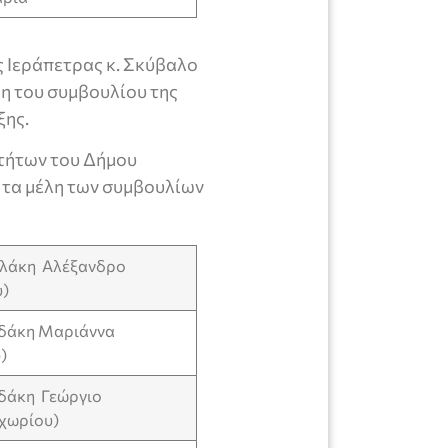
 Ιεράπετρας κ. Σκύβαλο
λη του συμβουλίου της
ξης.
τήτων του Δήμου
 τα μέλη των συμβουλίων
ελάκη Αλέξανδρο
)
αδάκη Μαριάννα
)
αδάκη Γεώργιο
χωρίου)