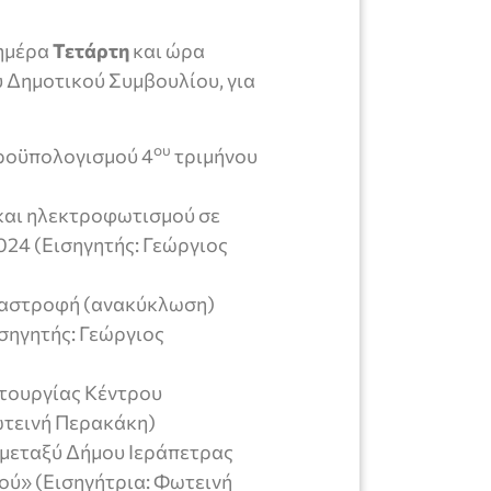
ημέρα
Τετάρτη
και ώρα
υ Δημοτικού Συμβουλίου, για
ου
προϋπολογισμού 4
τριμήνου
και ηλεκτροφωτισμού σε
2024 (Εισηγητής: Γεώργιος
αταστροφή (ανακύκλωση)
ισηγητής: Γεώργιος
τουργίας Κέντρου
ωτεινή Περακάκη)
μεταξύ Δήμου Ιεράπετρας
ού» (Εισηγήτρια: Φωτεινή