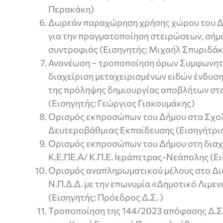
Περακάκη)
Δωρεάν παραχώρηση χρήσης χώρου του Δή
για την πραγματοποίηση στειρώσεων, σή
συντροφιάς (Εισηγητής: Μιχαήλ Σπυριδάκ
Ανανέωση – τροποποίηση όρων Συμφωνητι
διαχείριση μεταχειρισμένων ειδών ένδυση
της πρόληψης δημιουργίας αποβλήτων στ
(Εισηγητής: Γεώργιος Γιακουμάκης)
Ορισμός εκπροσώπων του Δήμου στα Σχο
Δευτεροβάθμιας Εκπαίδευσης (Εισηγήτρια
Ορισμός εκπροσώπων του Δήμου στη διαχε
Κ.Ε.ΠΕ.Α/ Κ.Π.Ε. Ιεράπετρας-Νεάπολης (Ε
Ορισμός αναπληρωματικού μέλους στο Δι
Ν.Π.Δ.Δ. με την επωνυμία «Δημοτικό Λιμε
(Εισηγητής: Πρόεδρος Δ.Σ. )
Τροποποίηση της 144/2023 απόφασης Δ.Σ.