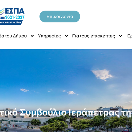
Επικοινωνία
έα του Δήμου
Υπηρεσίες
Για τους επισκέπτες
Έρ
τικό Συμβούλιο Ιεράπετρας τ