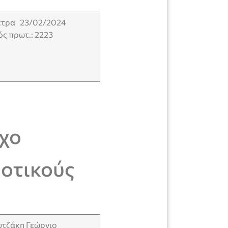
ετρα 23/02/2024
ς πρωτ.: 2223
ρχο
μοτικούς
υτζάκη Γεώργιο