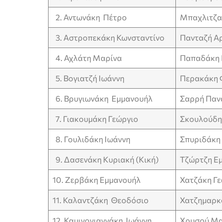
2. Αντωνάκη Πέτρο
Μπαχλιτζα
3. Αστροπεκάκη Κωνσταντίνο
Πανταζή Α
4. Αχλάτη Μαρίνα
Παπαδάκη 
5. Βογιατζή Ιωάννη
Περακάκη 
6. Βρυγιωνάκη Εμμανουήλ
Σαρρή Παν
7. Γιακουμάκη Γεώργιο
Σκουλούδη
8. Γουλιδάκη Ιωάννη
Σπυριδάκη
9. Δασενάκη Κυριακή (Κική)
Τζώρτζη Ε
10. Ζερβάκη Εμμανουήλ
Χατζάκη Γ
11. Καλαντζάκη Θεοδόσιο
Χατζημαρκ
12. Καμινογιαννάκη Ιωάννη
Χρυσού Μα