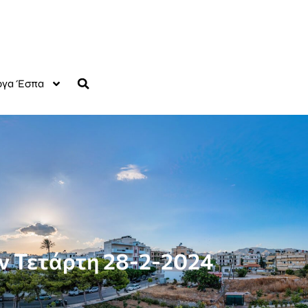
γα Έσπα
ην Τετάρτη 28-2-2024