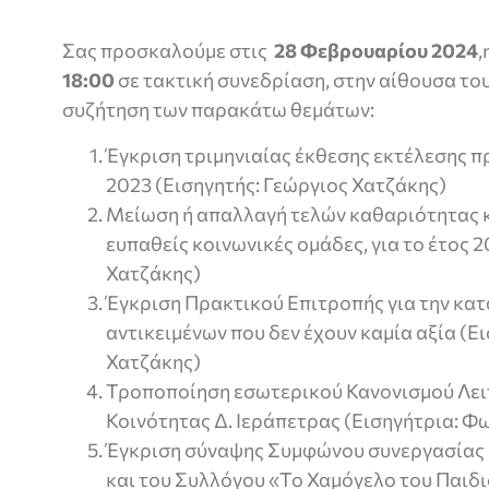
Σας προσκαλούμε στις
28
Φεβρουαρίου 2024
,
18:00
σε τακτική συνεδρίαση, στην αίθουσα το
συζήτηση των παρακάτω θεμάτων:
Έγκριση τριμηνιαίας έκθεσης εκτέλεσης 
2023 (Εισηγητής: Γεώργιος Χατζάκης)
Μείωση ή απαλλαγή τελών καθαριότητας 
ευπαθείς κοινωνικές ομάδες, για το έτος 
Χατζάκης)
Έγκριση Πρακτικού Επιτροπής για την κ
αντικειμένων που δεν έχουν καμία αξία (Ε
Χατζάκης)
Τροποποίηση εσωτερικού Κανονισμού Λει
Κοινότητας Δ. Ιεράπετρας (Εισηγήτρια: Φ
Έγκριση σύναψης Συμφώνου συνεργασίας 
και του Συλλόγου «Το Χαμόγελο του Παιδι