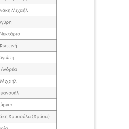
νάκη Μιχαήλ
ργύρη
Νεκτάριο
Φωτεινή
αγιώτη
 Ανδρέα
 Μιχαήλ
μμανουήλ
εώργιο
άκη Χρυσούλα (Χρύσα)
ρία