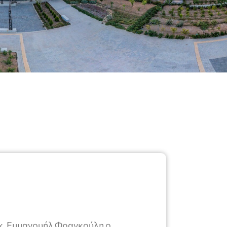
κ. Εμμανουήλ Φραγκούλη ο