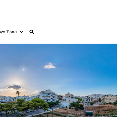
γα Έσπα