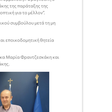
άκης της παράταξης της
πτική για το μέλλον”.
ικού συμβούλου μετά τη μη
.
αι εποικοδομητική θητεία
 κα Μαρία Φραντζεσκάκη και
άκης.