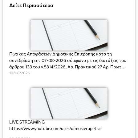
Δείτε Περισσότερα
Πίνακας Αποφάσεων Δημοτικής Επιτροπής κατά τη
συνεδρίαση της 07-08-2026 σύμφωνα με τις διατάξεις του
άρθρου 133 του ν.5314/2026, Αρ. Πρακτικού 27 Αρ. Πρωτ.
Πρόσκλησης: 10817/03-08-2026
10/08/2026
LIVE STREAMING
https://www.youtube.com/user/dimosierapetras