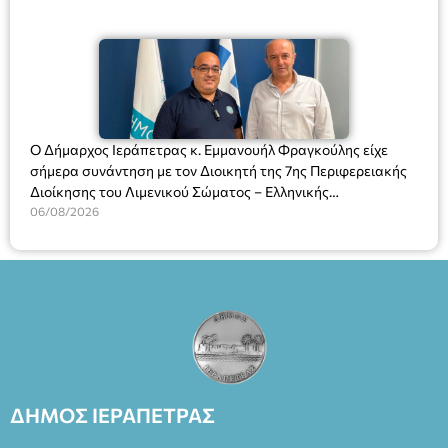
Ο Δήμαρχος Ιεράπετρας κ. Εμμανουήλ Φραγκούλης είχε
σήμερα συνάντηση με τον Διοικητή της 7ης Περιφερειακής
Διοίκησης του Λιμενικού Σώματος – Ελληνικής
Ακτοφυλακής (Λ.Σ.-ΕΛ.ΑΚΤ.), Αρχιπλοίαρχο Λ.Σ. κ. Ιωάννη
06/08/2026
Ορφανό
ΔΗΜΟΣ ΙΕΡΑΠΕΤΡΑΣ