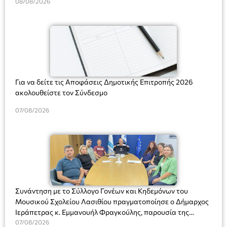
08/08/2026
Για να δείτε τις Αποφάσεις Δημοτικής Επιτροπής 2026
ακολουθείστε τον Σύνδεσμο
07/08/2026
Συνάντηση με το Σύλλογο Γονέων και Κηδεμόνων του
Μουσικού Σχολείου Λασιθίου πραγματοποίησε ο Δήμαρχος
Ιεράπετρας κ. Εμμανουήλ Φραγκούλης, παρουσία της
Διευθύντριας του σχολείου κας Μαριάννας Χαΐτα.
07/08/2026