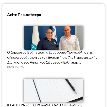
Δείτε Περισσότερα
Ο Δήμαρχος Ιεράπετρας κ. Εμμανουήλ Φραγκούλης είχε
σήμερα συνάντηση με τον Διοικητή της 7ης Περιφερειακής
Διοίκησης του Λιμενικού Σώματος – Ελληνικής
Ακτοφυλακής (Λ.Σ.-ΕΛ.ΑΚΤ.), Αρχιπλοίαρχο Λ.Σ. κ. Ιωάννη
06/08/2026
Ορφανό
ΙΕΡΑΠΕΤΡΑ –ΘΕΑΤΡΟ «ΜΙΑ ΑΛΛΗ ΘΗΒΑ» Ένας