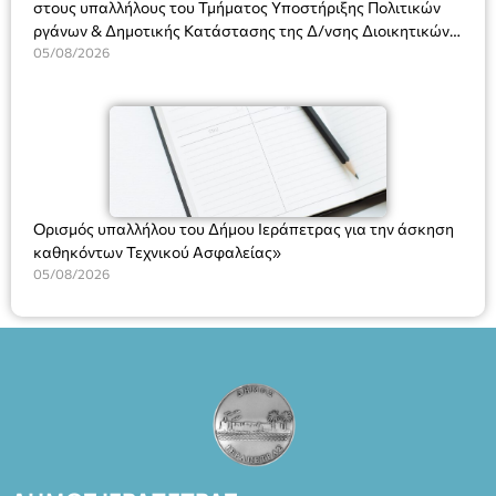
στους υπαλλήλους του Τμήματος Υποστήριξης Πολιτικών
ργάνων & Δημοτικής Κατάστασης της Δ/νσης Διοικητικών
Υπηρεσιών για αποφάσεις, πιστοποιητικά, πράξεις και
05/08/2026
χρήση του Πληροφοριακού Συστήματος “Μητρώο Πολιτών”
(Ν. 5314/2026).»
Ορισμός υπαλλήλου του Δήμου Ιεράπετρας για την άσκηση
καθηκόντων Τεχνικού Ασφαλείας»
05/08/2026