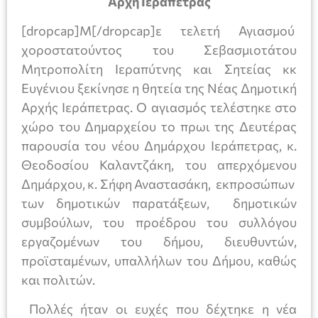
Αρχή Ιεράπετρας
[dropcap]Μ[/dropcap]ε τελετή Αγιασμού
χοροστατούντος του Σεβασμιοτάτου
Μητροπολίτη Ιεραπύτνης και Σητείας κκ
Ευγένιου ξεκίνησε η θητεία της Νέας Δημοτική
Αρχής Ιεράπετρας. Ο αγιασμός τελέστηκε στο
χώρο του Δημαρχείου το πρωι της Δευτέρας
παρουσία του νέου Δημάρχου Ιεράπετρας, κ.
Θεοδοσίου Καλαντζάκη, του απερχόμενου
Δημάρχου, κ. Σήφη Αναστασάκη, εκπροσώπων
των δημοτικών παρατάξεων, δημοτικών
συμβούλων, του προέδρου του συλλόγου
εργαζομένων του δήμου, διευθυντών,
προϊσταμένων, υπαλλήλων του Δήμου, καθώς
και πολιτών.
Πολλές ήταν οι ευχές που δέχτηκε η νέα