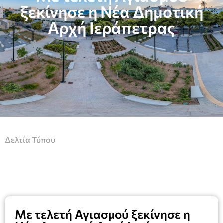
ξεκίνησε η Νέα Δημοτική
Αρχή Ιεράπετρας
Δελτία Τύπου
Με τελετή Αγιασμού ξεκίνησε η