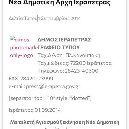
Νέα Δημοτική Αρχή Ιεράπετρας
Δελτία Τύπου
1 Σεπτεμβρίου, 2014
ΔΗΜΟΣ ΙΕΡΑΠΕΤΡΑΣ
ΓΡΑΦΕΙΟ ΤΥΠΟΥ
Ταχ.Δ/νση : Πλ.Κανουπάκη
Ταχ.κώδικας: 72200 Ιεράπετρα
Tηλέφωνο: 28423-40300
FAX: 28420-23999
e-mail: press@ierapetra.gov.gr
[separator top=”10″ style=”dotted”]
Ιεράπετρα 01.09.2014
Με τελετή Αγιασμού ξεκίνησε η Νέα Δημοτική