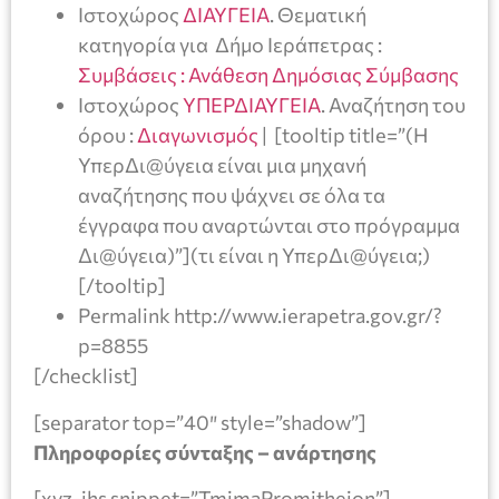
Ιστοχώρος
ΔΙΑΥΓΕΙΑ
. Θεματική
κατηγορία για Δήμο Ιεράπετρας :
Συμβάσεις : Ανάθεση Δημόσιας Σύμβασης
Ιστοχώρος
ΥΠΕΡΔΙΑΥΓΕΙΑ
. Αναζήτηση του
όρου :
Διαγωνισμός
| [tooltip title=”(Η
ΥπερΔι@ύγεια είναι μια μηχανή
αναζήτησης που ψάχνει σε όλα τα
έγγραφα που αναρτώνται στο πρόγραμμα
Δι@ύγεια)”](τι είναι η ΥπερΔι@ύγεια;)
[/tooltip]
Permalink http://www.ierapetra.gov.gr/?
p=8855
[/checklist]
[separator top=”40″ style=”shadow”]
Πληροφορίες σύνταξης – ανάρτησης
[xyz-ihs snippet=”TmimaPromitheion”]