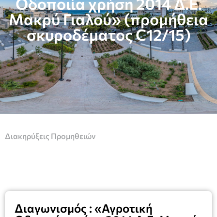
Οδοποιία χρήση 2014 Δ.Ε.
Μακρύ Γιαλού» (προμήθεια
σκυροδέματος C12/15)
Διακηρύξεις Προμηθειών
Διαγωνισμός : «Αγροτική