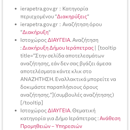
ierapetra.gov.gr : Κατηγορία
περιεχομένου “
Διακηρύξεις
“
ierapetra.gov.gr : Αναζήτηση όρου
“
Διακήρυξη
“
Ιστοχώρος
ΔΙΑΥΓΕΙΑ
. Αναζήτηση
:
Διακήρυξη Δήμου Ιεράπετρας
| [tooltip
title=”Στην σελίδα αποτελεσμάτων
αναζήτησης, εάν δεν σας βγάζει άμεσα
αποτελέσματα κάντε κλικ στο
ΑΝΑΖΗΤΗΣΗ. Εναλλακτικά μπορείτε να
δοκιμάστε παραπλήσιους όρους
αναζήτησης.”](συμβουλές αναζήτησης)
[/tooltip]
Ιστοχώρος
ΔΙΑΥΓΕΙΑ
. Θεματική
κατηγορία για Δήμο Ιεράπετρας :
Ανάθεση
Προμηθειών – Υπηρεσιών