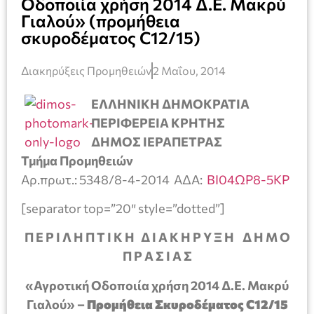
Οδοποιία χρήση 2014 Δ.Ε. Μακρύ
Γιαλού» (προμήθεια
σκυροδέματος C12/15)
Διακηρύξεις Προμηθειών
2 Μαΐου, 2014
ΕΛΛΗΝΙΚΗ ΔΗΜΟΚΡΑΤΙΑ
ΠΕΡΙΦΕΡΕΙΑ ΚΡΗΤΗΣ
ΔΗΜΟΣ ΙΕΡΑΠΕΤΡΑΣ
Τμήμα Προμηθειών
Αρ.πρωτ.: 5348/8-4-2014
ΑΔΑ:
ΒΙ04ΩΡ8-5ΚΡ
[separator top=”20″ style=”dotted”]
Π Ε Ρ Ι Λ Η Π Τ Ι Κ Η Δ Ι Α Κ Η Ρ Υ Ξ Η Δ Η Μ Ο
Π Ρ Α Σ Ι Α Σ
«Αγροτική Οδοποιία χρήση 2014 Δ.Ε. Μακρύ
Γιαλού» –
Προμήθεια Σκυροδέματος
C
12/15