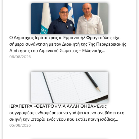
Ο Δήμαρχος Ιεράπετρας κ. Εμμανουήλ Φραγκούλης είχε
σήμερα συνάντηση με τον Διοικητή της 7ης Περιφερειακής
Διοίκησης του Λιμενικού Σώματος – Ελληνικής
Ακτοφυλακής (Λ.Σ.-ΕΛ.ΑΚΤ.), Αρχιπλοίαρχο Λ.Σ. κ. Ιωάννη
06/08/2026
Ορφανό
ΙΕΡΑΠΕΤΡΑ –ΘΕΑΤΡΟ «ΜΙΑ ΑΛΛΗ ΘΗΒΑ» Ένας
συγγραφέας ενδιαφέρεται να γράψει και να ανεβάσει στη
σκηνή την ιστορία ενός νέου που εκτίει ποινή ισόβιας
κάθειρξης για πατροκτονία. Ένα πολυβραβευμένο έργο για
05/08/2026
τις σχέσεις πατέρα-γιου, την ανδρική ταυτότητα, την ψυχική
ασθένεια, τον ερωτισμό. Ένα έργο αινιγματικό, συγκινητικό,