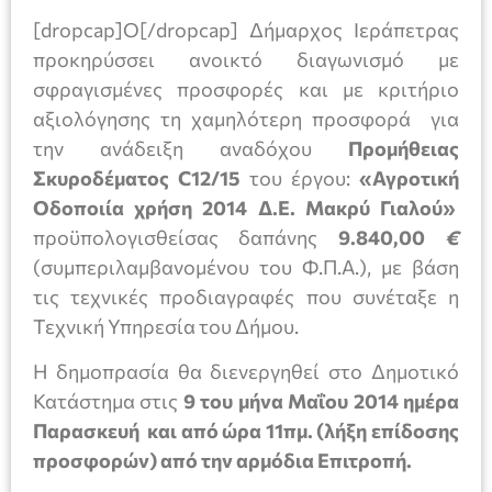
[dropcap]Ο[/dropcap] Δήμαρχος Ιεράπετρας
προκηρύσσει ανοικτό διαγωνισμό με
σφραγισμένες προσφορές και με κριτήριο
αξιολόγησης τη χαμηλότερη προσφορά για
την ανάδειξη αναδόχου
Προμήθειας
Σκυροδέματος
C
12/15
του έργου:
«Αγροτική
Οδοποιία χρήση 2014 Δ.Ε. Μακρύ Γιαλού»
προϋπολογισθείσας δαπάνης
9.840,00
€
(συμπεριλαμβανομένου του Φ.Π.Α.), με βάση
τις τεχνικές προδιαγραφές που συνέταξε η
Τεχνική Υπηρεσία του Δήμου.
Η δημοπρασία θα διενεργηθεί στο Δημοτικό
Κατάστημα στις
9 του μήνα Μαΐου 2014 ημέρα
Παρασκευή και από ώρα 11πμ. (λήξη επίδοσης
προσφορών) από την αρμόδια Επιτροπή.